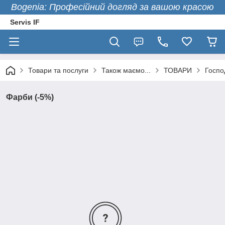
Bogenia: Професійний догляд за вашою красою
Servis IF
Товари та послуги
Також маємо...
ТОВАРИ
Госпо
Фарби (-5%)