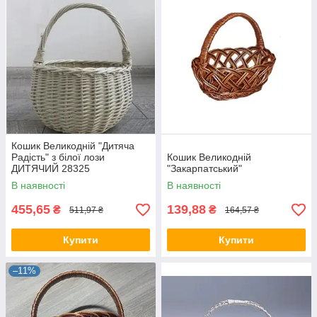
Кошик Великодній "Дитяча
Радість" з білої лози
Кошик Великодній
ДИТЯЧИЙ 28325
"Закарпатський"
В наявності
В наявності
455,65
139,88
₴
₴
511,97 ₴
164,57 ₴
Купити
Купити
–11%