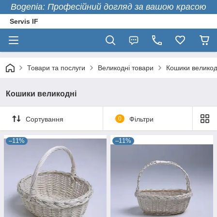
Bogenia: Професійний догляд за вашою красою
Servis IF
Товари та послуги
Великодні товари
Кошики великод
Кошики великодні
Сортування
0
Фільтри
–11%
–11%