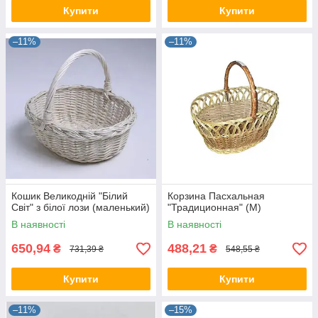
Купити
Купити
–11%
–11%
Кошик Великодній "Білий
Корзина Пасхальная
Світ" з білої лози (маленький)
"Традиционная" (M)
В наявності
В наявності
650,94
488,21
₴
₴
731,39 ₴
548,55 ₴
Купити
Купити
–11%
–15%