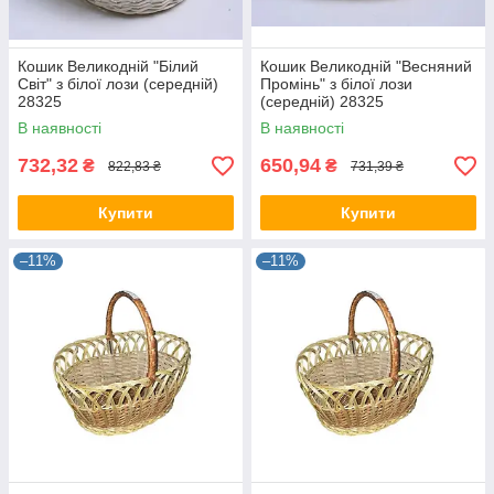
Кошик Великодній "Білий
Кошик Великодній "Весняний
Світ" з білої лози (середній)
Промінь" з білої лози
28325
(середній) 28325
В наявності
В наявності
732,32
650,94
₴
₴
822,83 ₴
731,39 ₴
Купити
Купити
–11%
–11%