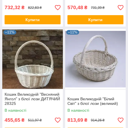
732,32
570,48
₴
₴
822,83 ₴
731,39 ₴
Купити
Купити
–11%
–11%
Кошик Великодній "Весняний
Янгол" з білої лози ДИТЯЧИЙ
Кошик Великодній "Білий
28325
Світ" з білої лози (великий)
В наявності
В наявності
455,65
813,69
₴
₴
511,97 ₴
914,26 ₴