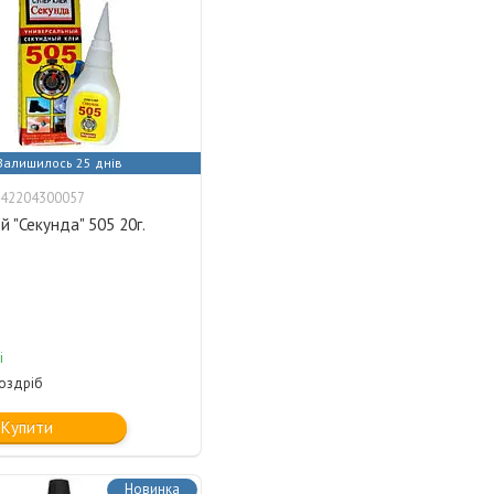
Залишилось 25 днів
42204300057
й "Секунда" 505 20г.
і
роздріб
Купити
Новинка