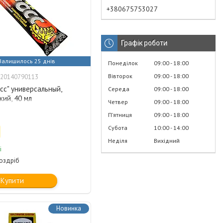
+380675753027
Графік роботи
Залишилось 25 днів
Понеділок
09:00
18:00
Вівторок
09:00
18:00
20140790113
сс" универсальный,
Середа
09:00
18:00
ий, 40 мл
Четвер
09:00
18:00
Пʼятниця
09:00
18:00
Субота
10:00
14:00
Неділя
Вихідний
і
роздріб
Купити
Новинка