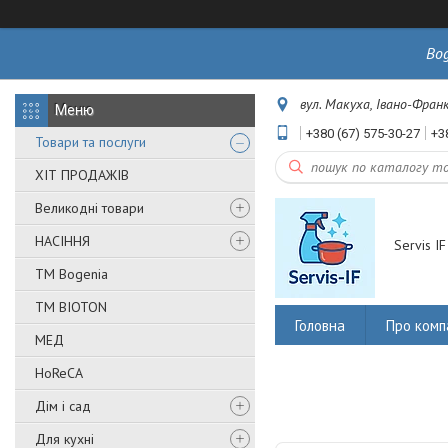
Bo
вул. Макуха, Івано-Франк
+380 (67) 575-30-27
+3
Товари та послуги
ХІТ ПРОДАЖІВ
Великодні товари
НАСІННЯ
Servis IF
ТМ Bogenia
ТМ BIOTON
Головна
Про комп
МЕД
HoReCA
Дім і сад
Для кухні