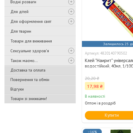
Водні розваги
Для дітей
Для оформлення свят
Для тварин
Товари для виживання
Залишилось 25 д
Сексуальне здоров'я
4820140790502
Клей "Наирит" універсал
Також маємо...
водостійкий, 40мл, 1/10
Доставка та оплата
20,20 ₴
Повернення та обмін
17,98 ₴
Відгуки
В наявності
Товари зі знижками!
Оптом і в роздріб
Купити
–16%