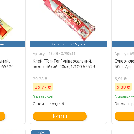
нів
Залишилось 25 днів
4820140790533
69
ьний,
Клей "Топ-Топ" універсальний,
Супер-кле
0 65324
водостійкий, 40мл, 1/100 65324
50шт/уп
29,28 ₴
6,91 ₴
25,77 ₴
5,80 ₴
В наявності
В наявност
Оптом і в роздріб
Оптом і в 
Купити
–16%