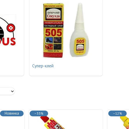
Супер-клей
Новинка
–33%
–12%