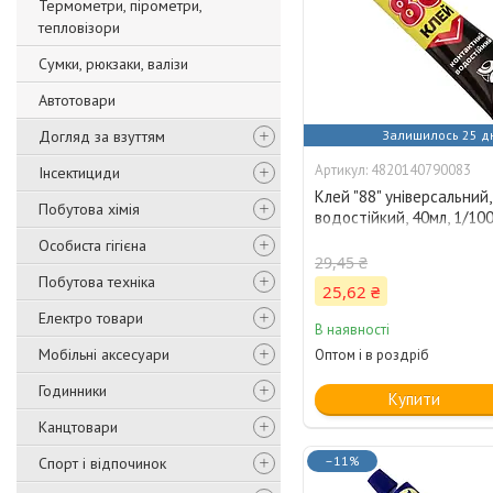
Термометри, пірометри,
тепловізори
Сумки, рюкзаки, валізи
Автотовари
Догляд за взуттям
Залишилось 25 д
4820140790083
Інсектициди
Клей "88" універсальний,
Побутова хімія
водостійкий, 40мл, 1/10
Особиста гігієна
29,45 ₴
Побутова техніка
25,62 ₴
Електро товари
В наявності
Мобільні аксесуари
Оптом і в роздріб
Годинники
Купити
Канцтовари
–11%
Спорт і відпочинок