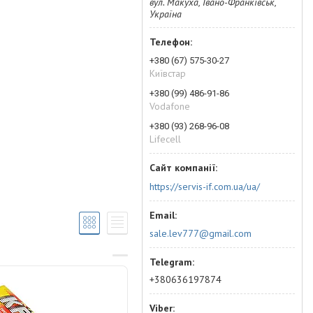
вул. Макуха, Івано-Франківськ,
Україна
+380 (67) 575-30-27
Київстар
+380 (99) 486-91-86
Vodafone
+380 (93) 268-96-08
Lifecell
https://servis-if.com.ua/ua/
sale.lev777@gmail.com
+380636197874