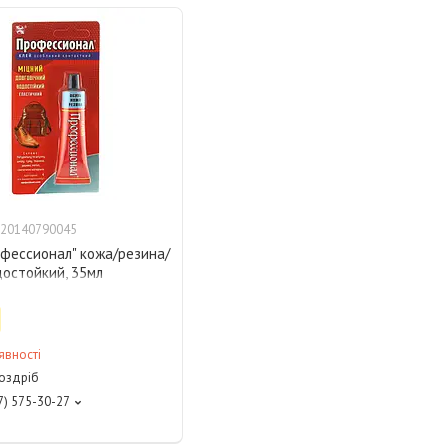
20140790045
офессионал" кожа/резина/
достойкий, 35мл
явності
роздріб
7) 575-30-27