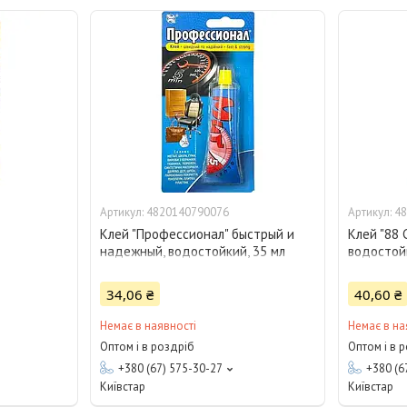
4820140790076
48
Клей "Профессионал" быстрый и
Клей "88 
надежный, водостойкий, 35 мл
водостойк
мл
34,06 ₴
40,60 ₴
Немає в наявності
Немає в на
Оптом і в роздріб
Оптом і в 
+380 (67) 575-30-27
+380 (6
Київстар
Київстар