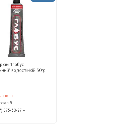
рхім "Глобус
ьний" водостійкій 30гр.
явності
роздріб
7) 575-30-27