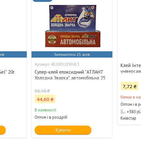
нів
Залишилось 25 днів
4820052890413
Клей Інте
універсал
el" 20г.
Супер-клей епоксидний "АТЛАНТ
Холодна Зварка", автомобільна 25
гр., 1/30/180 19824
7,72 ₴
53,10 ₴
Немає в на
44,60 ₴
Оптом і в 
В наявності
+380 (6
Оптом і в роздріб
Київстар
Купити