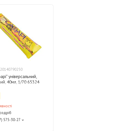
20140790250
арі" універсальний,
ий, 40мл, 1/70 65324
явності
роздріб
7) 575-30-27