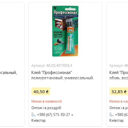
4820140790014
48
рсальный,
Клей "Профессионал"
Клей "Пр
полиуретановый, универсальный,
обувь, во
водостойкий, 35 мл
40,50 ₴
32,85 ₴
Немає в наявності
Немає в на
Оптом і в роздріб
Оптом і в 
+380 (67) 575-30-27
+380 (6
Київстар
Київстар