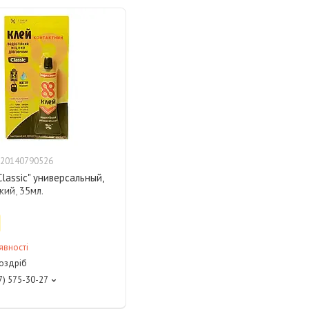
20140790526
Classic" универсальный,
ий, 35мл.
явності
роздріб
7) 575-30-27