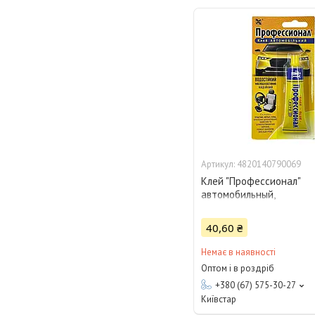
4820140790069
Клей "Профессионал"
автомобильный,
маслобензостойкий, 35
40,60 ₴
Немає в наявності
Оптом і в роздріб
+380 (67) 575-30-27
Київстар