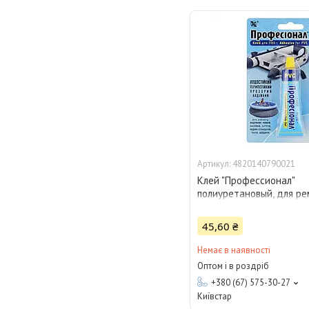
4820140790021
Клей "Профессионал"
полиуретановый, для р
лодок из ПВХ, водостой
45,60 ₴
Немає в наявності
Оптом і в роздріб
+380 (67) 575-30-27
Київстар