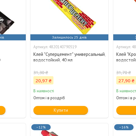
нів
Залишилось 25 днів
4820140790519
48
Клей "Суперцемент" универсальный,
Клей "Кро
0
водостойкий, 40 мл
водостойк
31,30 ₴
31,70 ₴
20,97 ₴
27,90 ₴
В наявності
В наявност
Оптом і в роздріб
Оптом і в 
Купити
–12%
–16%