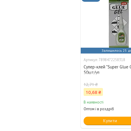
Залишилось 25 д
7898472258318
Супер-клей "Super Glue G
50шт/уп
12,71 ₴
10,68 ₴
В наявності
Оптом і в роздріб
Купити