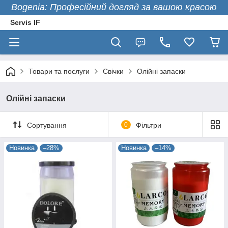
Bogenia: Професійний догляд за вашою красою
Servis IF
Товари та послуги
Свічки
Олійні запаски
Олійні запаски
Сортування
0
Фільтри
Новинка
–28%
Новинка
–14%