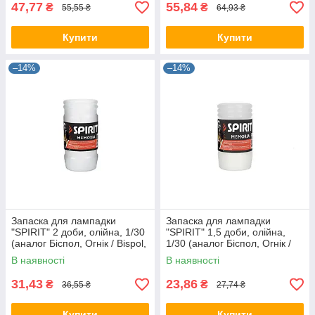
47,77
55,84
₴
₴
55,55 ₴
64,93 ₴
Купити
Купити
–14%
–14%
Запаска для лампадки
Запаска для лампадки
"SPIRIT" 2 доби, олійна, 1/30
"SPIRIT" 1,5 доби, олійна,
(аналог Біспол, Огнік / Bispol,
1/30 (аналог Біспол, Огнік /
Ognik)
Bispol, Ognik)
В наявності
В наявності
31,43
23,86
₴
₴
36,55 ₴
27,74 ₴
Купити
Купити