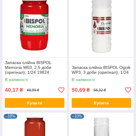
Запаска олійна BISPOL
Memoria W03, 2,5 доби
Запаска олійна BISPOL Ognik
(оригінал), 1/24 19824
WP3, 3 доби (оригінал), 1/24
В наявності
В наявності
40,17
50,69
₴
₴
48,99 ₴
56,32 ₴
Купити
Купити
–18%
–10%