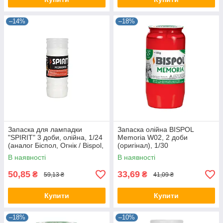
–14%
–18%
Запаска для лампадки
Запаска олійна BISPOL
"SPIRIT" 3 доби, олійна, 1/24
Memoria W02, 2 доби
(аналог Біспол, Огнік / Bispol,
(оригінал), 1/30
Ognik)
В наявності
В наявності
50,85
33,69
₴
₴
59,13 ₴
41,09 ₴
Купити
Купити
–18%
–10%