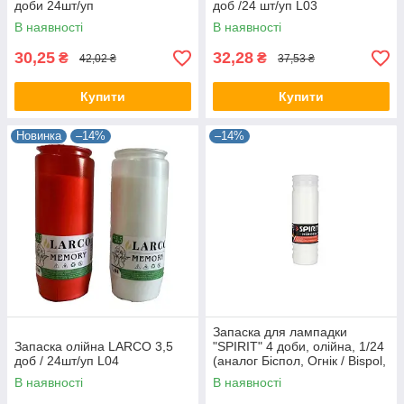
доби 24шт/уп
доб /24 шт/уп L03
В наявності
В наявності
30,25
32,28
₴
₴
42,02 ₴
37,53 ₴
Купити
Купити
Новинка
–14%
–14%
Запаска для лампадки
Запаска олійна LARCO 3,5
"SPIRIT" 4 доби, олійна, 1/24
доб / 24шт/уп L04
(аналог Біспол, Огнік / Bispol,
Ognik)
В наявності
В наявності