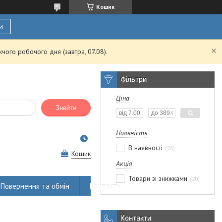
Кошик
и
чого робочого дня (завтра, 07.08).
Фільтри
Ціна
Знайти
Наявність
В наявності
25
Кошик
Акція
Товари зі знижками
20
Повернення та обмін
Контакти
Контакти