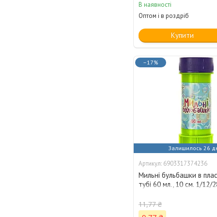
В наявності
Оптом і в роздріб
Купити
–17%
Залишилось 26 д
6903317374236
Мильні бульбашки в пла
тубі 60 мл., 10 см. 1/12/
11,77 ₴