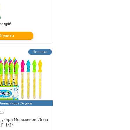
і
роздріб
Купити
Новинка
Залишилось 26 днів
15
пузыри Мороженое 26 см
1), 1/24