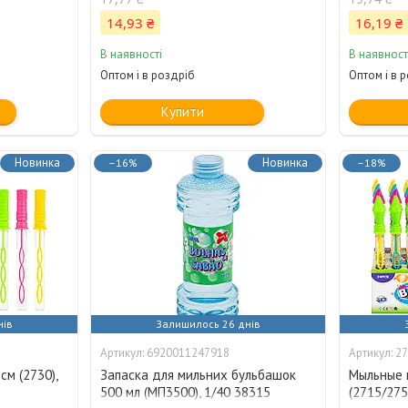
14,93 ₴
16,19 ₴
В наявності
В наявност
Оптом і в роздріб
Оптом і в 
Купити
Новинка
Новинка
–16%
–18%
нів
Залишилось 26 днів
6920011247918
27
м (2730),
Запаска для мильних бульбашок
Мыльные 
500 мл (МП3500), 1/40 38315
(2715/275