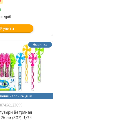
₴
і
роздріб
Купити
Новинка
Залишилось 26 днів
87456123099
пузыри Ветряная
26 см (807), 1/24