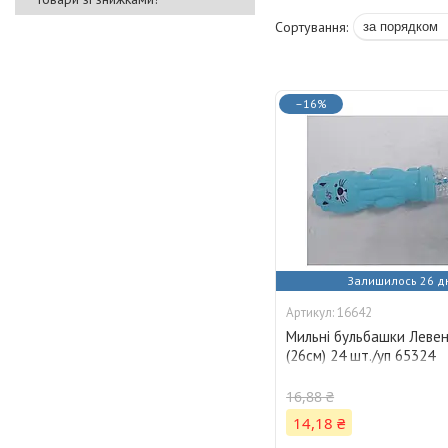
–16%
Залишилось 26 д
16642
Мильні бульбашки Левен
(26см) 24 шт./уп 65324
16,88 ₴
14,18 ₴