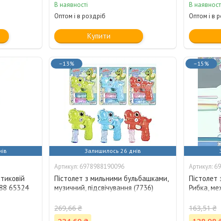
В наявності
В наявност
Оптом і в роздріб
Оптом і в 
Купити
–13%
–15%
нів
Залишилось 26 днів
6978988190096
69
стиковій
Пістолет з мильними бульбашками,
Пістолет
288 65324
музичний, підсвічування (7736)
Рибка, ме
28325
269,66 ₴
163,51 ₴