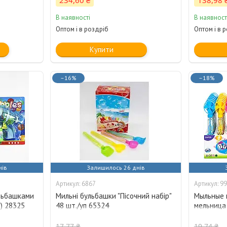
234,60 ₴
138,98 
В наявності
В наявност
Оптом і в роздріб
Оптом і в 
Купити
–16%
–18%
нів
Залишилось 26 днів
6867
99
ульбашками
Мильні бульбашки "Пісочний набір"
Мыльные 
B) 28325
48 шт./уп 65324
мельница 
17,77 ₴
19,74 ₴