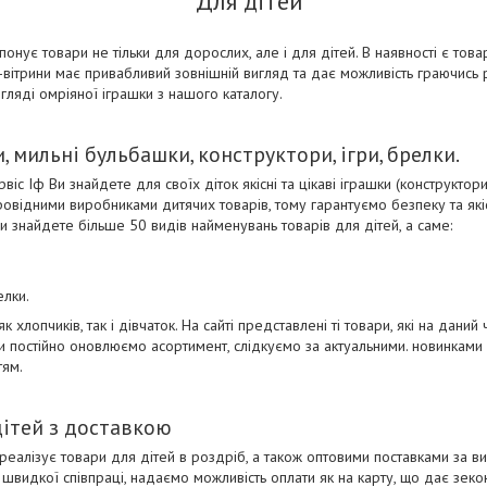
Для дітей
онує товари не тільки для дорослих, але і для дітей. В наявності є товар
-вітрини має привабливий зовнішній вигляд та дає можливість граючись р
гляді омріяної іграшки з нашого каталогу.
, мильні бульбашки, конструктори, ігри, брелки.
іс Іф Ви знайдете для своїх діток якісні та цікаві іграшки (конструктори, 
ровідними виробниками дитячих товарів, тому гарантуємо безпеку та якіс
и знайдете більше 50 видів найменувань товарів для дітей, а саме:
елки.
к хлопчиків, так і дівчаток. На сайті представлені ті товари, які на дани
и постійно оновлюємо асортимент, слідкуємо за актуальними. новинками р
тям.
дітей з доставкою
реалізує товари для дітей в роздріб, а також оптовими поставками за ви
швидкої співпраці, надаємо можливість оплати як на карту, що дає зекон