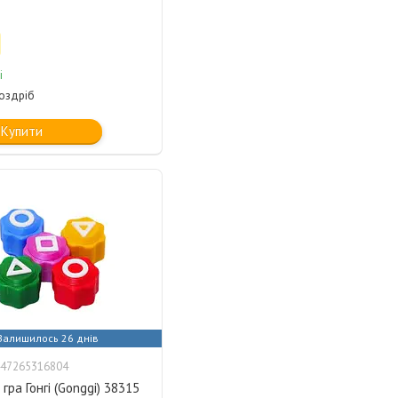
і
роздріб
Купити
Залишилось 26 днів
47265316804
 гра Гонгі (Gonggi) 38315