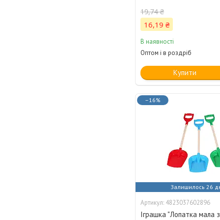
19,74 ₴
16,19 ₴
В наявності
Оптом і в роздріб
Купити
–16%
Залишилось 26 д
4823037602896
Іграшка "Лопатка мала 