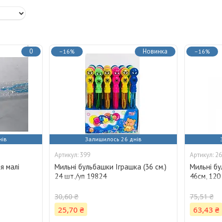
0
Новинка
–16%
–16%
нів
Залишилось 26 днів
399
26
я малі
Мильні бульбашки Іграшка (36 см.)
Мильні б
24 шт./уп 19824
46см, 120
30,60 ₴
75,51 ₴
25,70 ₴
63,43 ₴