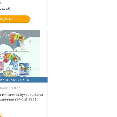
і
роздріб
Купити
Залишилось 26 днів
84419190177
 з мильними бульбашками
ханічний (24-13) 38315