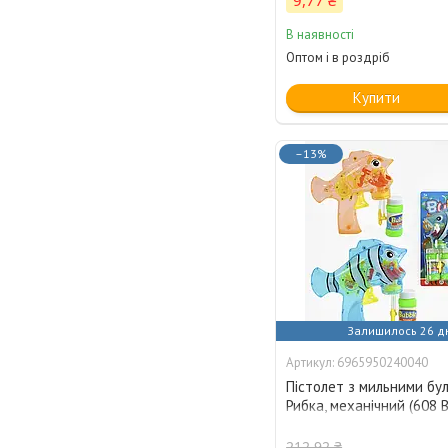
9,77 ₴
В наявності
Оптом і в роздріб
Купити
–13%
Залишилось 26 д
6965950240040
Пістолет з мильними б
Рибка, механічний (608 
212,92 ₴