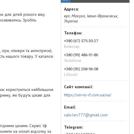
и для дітей різного віку.
вул. Макуха, Івано-Франківськ,
озвиватись. Зробіть
Україна
+380 (67) 575-30-27
Київстар
ігри, спінери та антистреси).
+380 (99) 486-91-86
ть нашого товару. У каталозі
Vodafone
+380 (93) 268-96-08
Lifecell
й час користуються найбільшою
https://servis-if.com.ua/ua/
инку, які будуть цікаві для
sale.lev777@gmail.com
гідними цінами. Сервіс Іф
омити на оплаті відсотку за