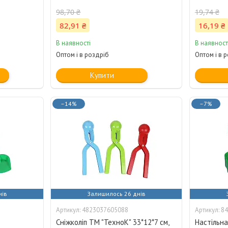
98,70 ₴
19,74 ₴
82,91 ₴
16,19 ₴
В наявності
В наявност
Оптом і в роздріб
Оптом і в 
Купити
–14%
–7%
нів
Залишилось 26 днів
4823037605088
84
з
Сніжколіп ТМ "ТехноК" 33*12*7 см,
Настільна