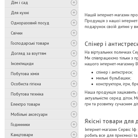
Дім і сад
Для кухні
Нашій інтернет-магазин проп
Продукція з нашої інтернет
Одноразовий посуд
подарунок своїй дитині у ви
Свічки
Спінер і антистреси
Господарські товари
На віртуальних поличках Серв
Догляд за взуттям
Ми співпрацюємо тільки з п
Інсектициди
нашого інтернет-магазину В
спінер і антистреси;
Побутова хімія
мильні бульбашки;
Особиста гігієна
конструктори, ігри, бр
Наша продукція зацікавить я
Побутова техніка
актуальністю серед діток. М
гри та розвитку сучасним ді
Електро товари
Мобільні аксесуари
Якісні товари для 
Годинники
Інтернет-магазин Сервіс Іф 
Канцтовари
робить все для приємної та 