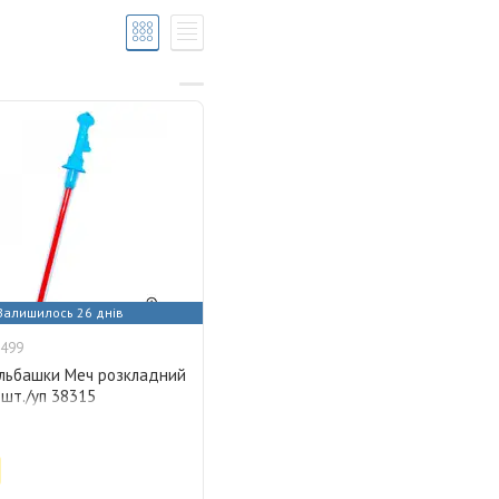
Залишилось 26 днів
499
ульбашки Меч розкладний
 шт./уп 38315