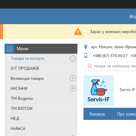
Bo
Зараз у компанії неробо
вул. Макуха, Івано-Франк
+380 (67) 575-30-27
+3
Товари та послуги
ХІТ ПРОДАЖІВ
Великодні товари
НАСІННЯ
Servis IF
ТМ Bogenia
ТМ BIOTON
Головна
Про комп
МЕД
HoReCA