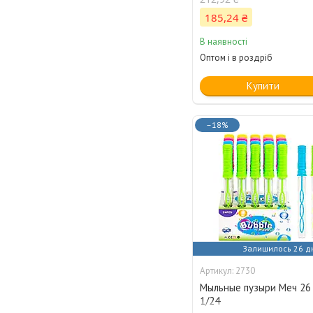
185,24 ₴
В наявності
Оптом і в роздріб
Купити
–18%
Залишилось 26 д
2730
Мыльные пузыри Меч 26 с
1/24