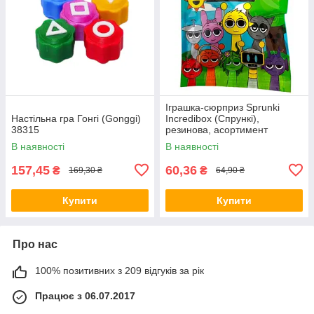
Іграшка-сюрприз Sprunki
Настільна гра Гонгі (Gonggi)
Incredibox (Спрункі),
38315
резинова, асортимент
(99254)
В наявності
В наявності
157,45
60,36
₴
₴
169,30 ₴
64,90 ₴
Купити
Купити
Про нас
100% позитивних з 209 відгуків за рік
Працює з 06.07.2017