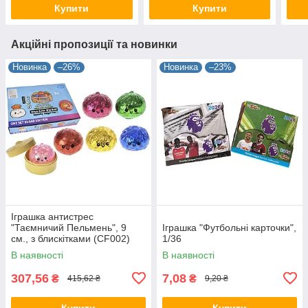
Купити
Купити
Акційні пропозиції та новинки
Новинка
–26%
Новинка
–23%
Іграшка антистрес
"Таємничий Пельмень", 9
Іграшка "Футбольні карточки",
см., з блискітками (CF002)
1/36
В наявності
В наявності
307,56
7,08
₴
₴
415,62 ₴
9,20 ₴
Купити
Купити