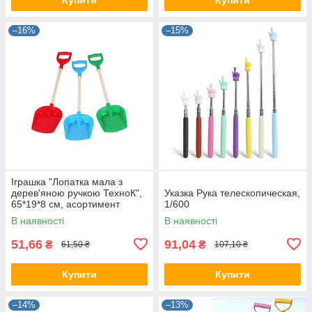
–16%
–15%
Іграшка "Лопатка мала з
дерев'яною ручкою ТехноК",
Указка Рука телескопическая,
65*19*8 см, асортимент
1/600
(2896) 38315
В наявності
В наявності
51,66
91,04
₴
₴
61,50 ₴
107,10 ₴
Купити
Купити
–14%
–13%