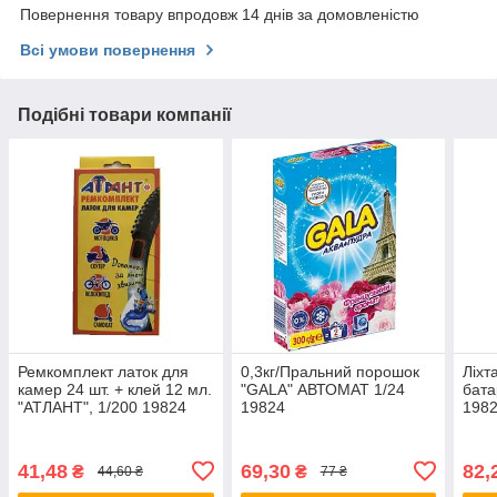
Повернення товару впродовж 14 днів за домовленістю
Всі умови повернення
Подібні товари компанії
Ремкомплект латок для
0,3кг/Пральний порошок
Ліхт
камер 24 шт. + клей 12 мл.
"GALA" АВТОМАТ 1/24
бата
"АТЛАНТ", 1/200 19824
19824
198
41,48
69,30
82,
₴
₴
44,60 ₴
77 ₴