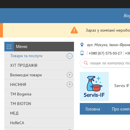
Bo
Зараз у компанії неробо
вул. Макуха, Івано-Франк
+380 (67) 575-30-27
+3
Товари та послуги
ХІТ ПРОДАЖІВ
Великодні товари
НАСІННЯ
Servis IF
ТМ Bogenia
ТМ BIOTON
Головна
Про комп
МЕД
HoReCA