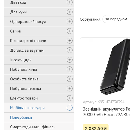
Дім і сад
Для кухні
Одноразовий посуд
Свічки
Господарські товари
Догляд за взуттям
Інсектициди
Побутова хімія
Особиста гігієна
Побутова техніка
Електро товари
6931474738394
Мобільні аксесуари
Зовнішній акумулятор P
20000mAh Hoco J72A Bla
Повербанки
Смарт-годинник і фітнес-
2 082,50 ₴