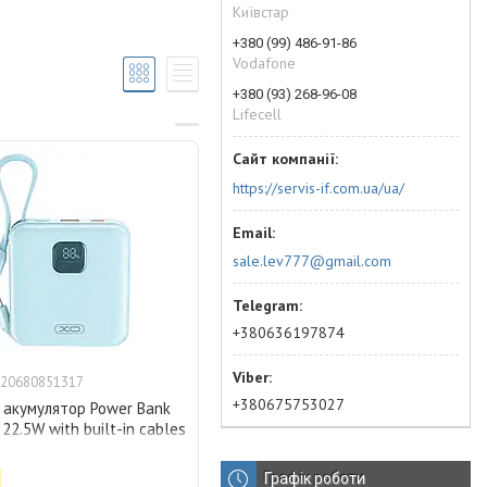
Київстар
+380 (99) 486-91-86
Vodafone
+380 (93) 268-96-08
Lifecell
https://servis-if.com.ua/ua/
sale.lev777@gmail.com
+380636197874
20680851317
+380675753027
 акумулятор Power Bank
22.5W with built-in cables
h, блакитний 28325
Графік роботи