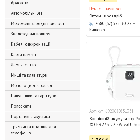
браслети
Немає в наявності
Автомобільні ЗП
Оптом і в роздріб
Мережеві зарядні пристрої
+380 (67) 575-30-27
Київстар
Зволожувачі повітря
Кабелі синхронізації
Карти пам'яті
Лампи, світло
Миші та клавіатури
Моноподи для селфі
Навушники та гарнітури
Попсокети
6920680851331
Портативна акустика
Зовнішній акумулятор P
XO PR235 22.5W with buil
Тримачі та штативи для
10000 mAh, білий 28325
телефонів
1 088 ₴