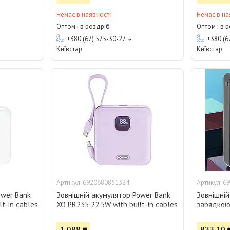
Немає в наявності
Немає в на
Оптом і в роздріб
Оптом і в 
+380 (67) 575-30-27
+380 (6
Київстар
Київстар
6920680851324
69
ower Bank
Зовнішній акумулятор Power Bank
Зовнішній
t-in cables
XO PR235 22.5W with built-in cables
зарядкою
10000 mAh, фiолетовий 28325
Bank A88-
1 088 ₴
833,10 