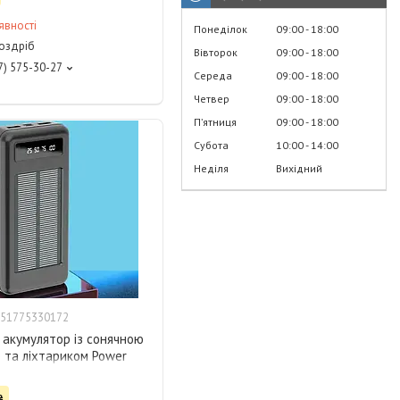
явності
Понеділок
09:00
18:00
роздріб
Вівторок
09:00
18:00
7) 575-30-27
Середа
09:00
18:00
Четвер
09:00
18:00
Пʼятниця
09:00
18:00
Субота
10:00
14:00
Неділя
Вихідний
51775330172
 акумулятор із сонячною
 та ліхтариком Power
1 30000 mAh (35223)
₴