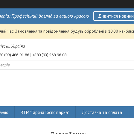
genia: Професійний догляд за вашою красою
Дивитися новинк
чий час. Замовлення та повідомлення будуть оброблені з 10:00 найближ
івськ, Україна
80 (99) 486-91-86
+380 (93) 268-96-08
анію
ВТМ "Гаряча Господарка"
Доставка та оплата