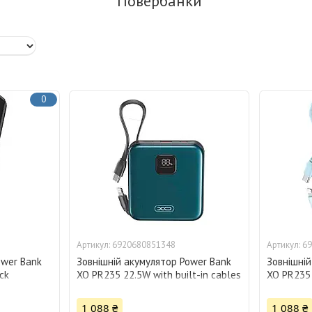
Повербанки
0
6920680851348
69
ower Bank
Зовнішній акумулятор Power Bank
Зовнішній
ck
XO PR235 22.5W with built-in cables
XO PR235 
10000 mAh, сіро-блакитний 28325
10000 mA
1 088 ₴
1 088 ₴