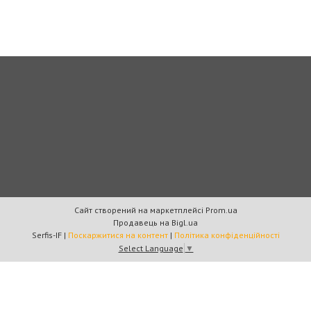
Сайт створений на маркетплейсі
Prom.ua
Продавець на Bigl.ua
Serfis-IF |
Поскаржитися на контент
|
Політика конфіденційності
Select Language
▼