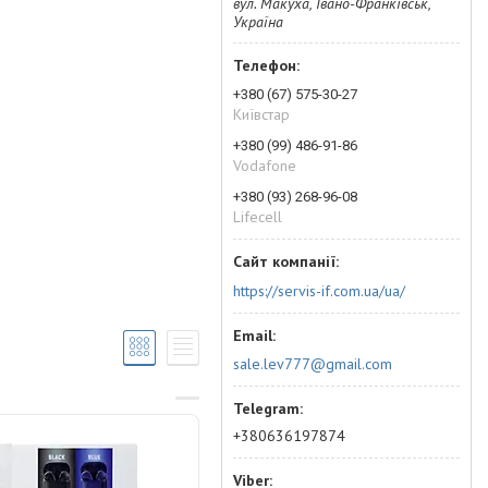
вул. Макуха, Івано-Франківськ,
Україна
+380 (67) 575-30-27
Київстар
+380 (99) 486-91-86
Vodafone
+380 (93) 268-96-08
Lifecell
https://servis-if.com.ua/ua/
sale.lev777@gmail.com
+380636197874