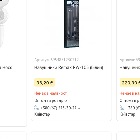
6954851230212
69
а Hoco
Навушники Remax RW-105 (Білий)
Навушник
93,20 ₴
220,90 
Немає в наявності
Немає в на
Оптом і в роздріб
Оптом і в 
+380 (67) 575-30-27
+380 (6
Київстар
Київстар