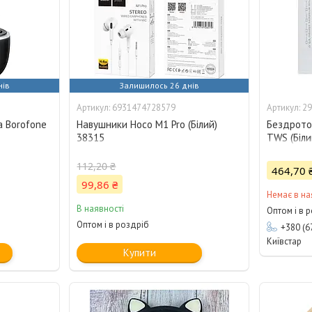
нів
Залишилось 26 днів
6931474728579
29
а Borofone
Навушники Hoco M1 Pro (Бiлий)
Бездротов
38315
TWS (Біли
112,20 ₴
464,70 
99,86 ₴
Немає в на
В наявності
Оптом і в 
Оптом і в роздріб
+380 (6
Київстар
Купити