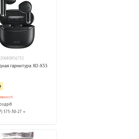
20680856732
дная гарнитура XO-X33
₴
явності
роздріб
7) 575-30-27