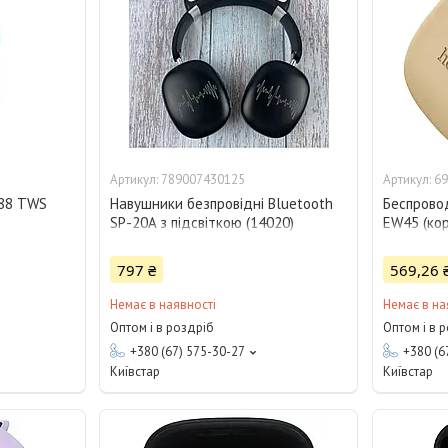
789007430125
69
i88 TWS
Навушники безпровідні Bluetooth
Беспрово
SP-20A з підсвіткою (14020)
EW45 (ко
797 ₴
569,26 
Немає в наявності
Немає в на
Оптом і в роздріб
Оптом і в 
+380 (67) 575-30-27
+380 (6
Київстар
Київстар