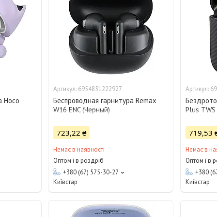
6954851222927
69
а Hoco
Беспроводная гарнитура Remax
Бездрото
W16 ENC (Черный)
Plus TWS 
28325
723,22 ₴
719,53 
Немає в наявності
Немає в на
Оптом і в роздріб
Оптом і в 
+380 (67) 575-30-27
+380 (6
Київстар
Київстар