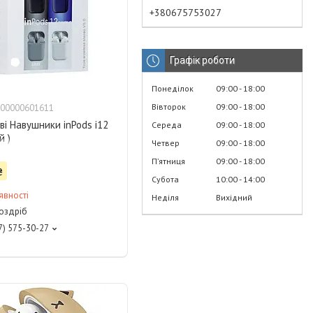
+380675753027
Графік роботи
Понеділок
09:00
18:00
Вівторок
09:00
18:00
00000601611
і Навушники inPods i12
Середа
09:00
18:00
й )
Четвер
09:00
18:00
Пʼятниця
09:00
18:00
₴
Субота
10:00
14:00
явності
Неділя
Вихідний
роздріб
7) 575-30-27