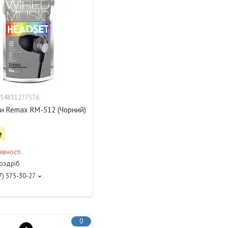
54851277576
и Remax RM-512 (Чорний)
₴
явності
роздріб
7) 575-30-27
0