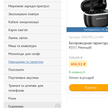
Мережеві зарядні пристрої
Зволожувачі повітря
Кабелі синхронізації
Карти пам'яті
Залишилось 26 д
6941991121449
Лампи, світло
Беспроводная гарнитур
Миші та клавіатури
FQ11 (Черный)
Моноподи для селфі
536,69 ₴
Навушники та гарнітури
466,92 ₴
Попсокети
В наявності
Портативна акустика
Оптом і в роздріб
Тримачі та штативи для
Купити
телефонів
Різне
Годинники