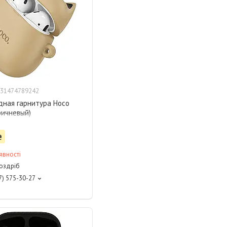
31474789242
дная гарнитура Hoco
ричневый)
₴
явності
роздріб
7) 575-30-27