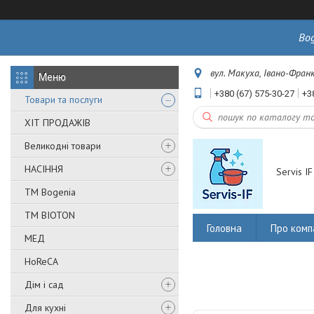
Bo
вул. Макуха, Івано-Франк
+380 (67) 575-30-27
+3
Товари та послуги
ХІТ ПРОДАЖІВ
Великодні товари
НАСІННЯ
Servis IF
ТМ Bogenia
ТМ BIOTON
Головна
Про комп
МЕД
HoReCA
Дім і сад
Для кухні