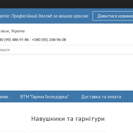
genia: Професійний догляд за вашою красою
Дивитися новинк
івськ, Україна
80 (99) 486-91-86
+380 (93) 268-96-08
анію
ВТМ "Гаряча Господарка"
Доставка та оплата
Навушники та гарнітури