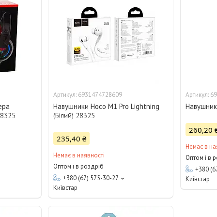
6931474728609
69
ера
Навушники Hoco M1 Pro Lightning
Навушник
28325
(Бiлий) 28325
260,20 
235,40 ₴
Немає в на
Немає в наявності
Оптом і в 
Оптом і в роздріб
+380 (6
+380 (67) 575-30-27
Київстар
Київстар