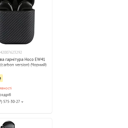
42007623292
ва гарнітура Hoco EW41
(carbon version) (Чорний)
₴
явності
роздріб
7) 575-30-27