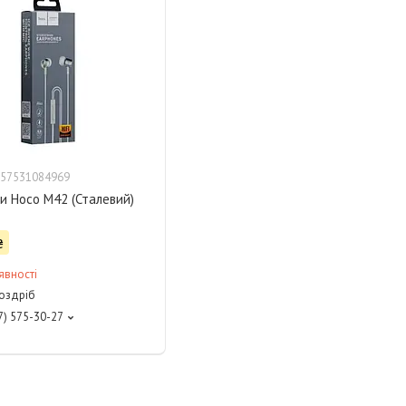
57531084969
и Hoco M42 (Сталевий)
₴
явності
роздріб
7) 575-30-27