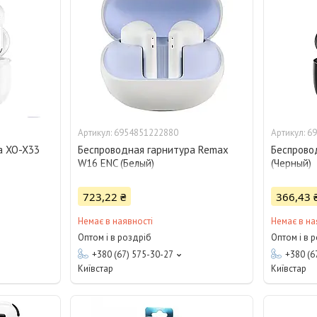
6954851222880
69
а XO-X33
Беспроводная гарнитура Remax
Беспрово
W16 ENC (Белый)
(Черный)
723,22 ₴
366,43 
Немає в наявності
Немає в на
Оптом і в роздріб
Оптом і в 
+380 (67) 575-30-27
+380 (6
Київстар
Київстар