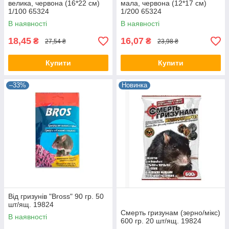
велика, червона (16*22 см)
мала, червона (12*17 см)
1/100 65324
1/200 65324
В наявності
В наявності
18,45
16,07
₴
₴
27,54 ₴
23,98 ₴
Купити
Купити
–33%
Новинка
Від гризунів "Bross" 90 гр. 50
шт/ящ. 19824
Смерть гризунам (зерно/мікс)
В наявності
600 гр. 20 шт/ящ. 19824