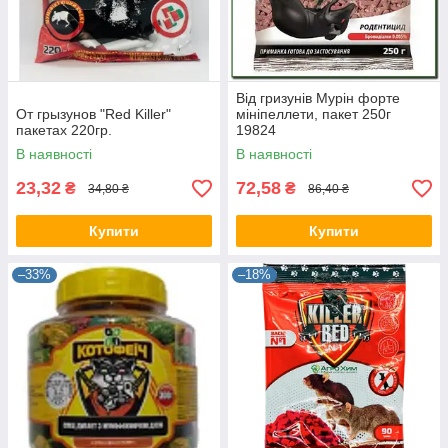
Від гризунів Мурін форте
От грызунов "Red Killer"
мініпеллети, пакет 250г
пакетах 220гр.
19824
В наявності
В наявності
23,32
72,58
₴
₴
34,80 ₴
86,40 ₴
Купити
Купити
–33%
–18%