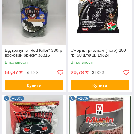
Від гризунів "Red Killer" 330гр.
Смерть гризунам (тісто) 200
восковий брикет 38315
гр. 50 шт/ящ. 19824
В наявності
В наявності
50,87
20,78
₴
₴
75,92 ₴
31,02 ₴
Купити
Купити
0
–33%
0
–16%