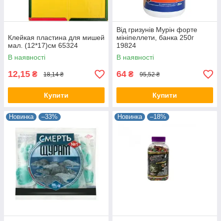
Від гризунів Мурін форте
Клейкая пластина для мишей
мініпеллети, банка 250г
мал. (12*17)см 65324
19824
В наявності
В наявності
12,15
64
₴
₴
18,14 ₴
95,52 ₴
Купити
Купити
Новинка
–33%
Новинка
–18%