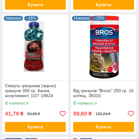
Купити
Купити
Новинка
–18%
Новинка
–33%
Смерть гризунам (зерно)
гранули 350 гр. банка,
Від гризунів "Bross" 250 гр. 15
асортимент, 1/27 19824
шт/ящ. 38315
В наявності
В наявності
41,79
88,60
₴
₴
50,96 ₴
132,24 ₴
Купити
Купити