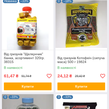
Новинка
–33%
0
–18%
Від гризунів "Щелкунчик"
банка, асортимент 320гр.
Від гризунів Котофеіч (сипуча
38315
маса) 500 г 19824
В наявності
В наявності
61,47
24,12
₴
₴
91,74 ₴
29,42 ₴
Купити
Купити
0
–33%
0
–33%