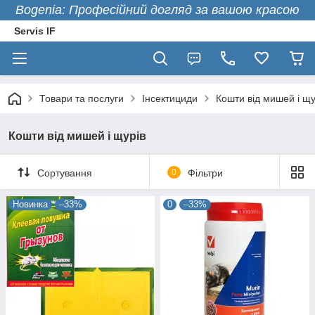
Bogenia: Професійний догляд за вашою красою
Servis IF
Товари та послуги
Інсектициди
Кошти від мишей і щу
Кошти від мишей і щурів
Сортування
0
Фільтри
Новинка
–33%
0
–33%