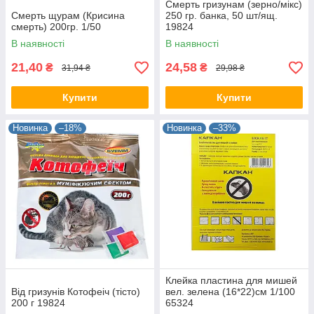
Смерть гризунам (зерно/мікс)
Смерть щурам (Крисина
250 гр. банка, 50 шт/ящ.
смерть) 200гр. 1/50
19824
В наявності
В наявності
21,40
24,58
₴
₴
31,94 ₴
29,98 ₴
Купити
Купити
Новинка
–18%
Новинка
–33%
Клейка пластина для мишей
Від гризунів Котофеіч (тісто)
вел. зелена (16*22)см 1/100
200 г 19824
65324