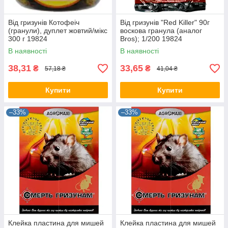
Від гризунів Котофеіч
Від гризунів "Red Killer" 90г
(гранули), дуплет жовтий/мікс
воскова гранула (аналог
300 г 19824
Bros); 1/200 19824
В наявності
В наявності
38,31
33,65
₴
₴
57,18 ₴
41,04 ₴
Купити
Купити
–33%
–33%
Клейка пластина для мишей
Клейка пластина для мишей