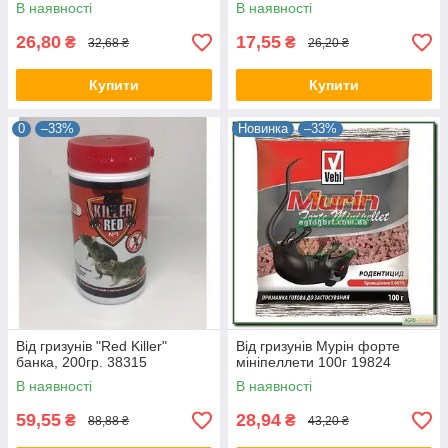
В наявності
В наявності
26,80
17,55
₴
₴
32,68 ₴
26,20 ₴
Купити
Купити
0
–33%
Новинка
–33%
Від гризунів "Red Killer"
Від гризунів Мурін форте
банка, 200гр. 38315
мініпеллети 100г 19824
В наявності
В наявності
59,55
28,94
₴
₴
88,88 ₴
43,20 ₴