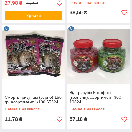
27,98
Немає в наявності
₴
41,76 ₴
38,50
₴
Купити
0
0
Від гризунів Котофеіч
Смерть гризунам (зерно) 150
(гранули), асортимент 300 г
гр. асортимент 1/100 65324
19824
Немає в наявності
Немає в наявності
11,78
57,18
₴
₴