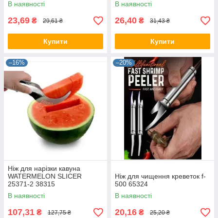
В наявності
В наявності
23,69
26,40
₴
₴
29,61 ₴
31,43 ₴
Купити
Купити
–16%
–20%
Ніж для нарізки кавуна
WATERMELON SLICER
Ніж для чищення креветок f-
25371-2 38315
500 65324
В наявності
В наявності
107,31
20,16
₴
₴
127,75 ₴
25,20 ₴