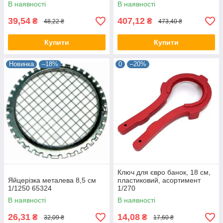
В наявності
В наявності
39,54
407,12
₴
₴
48,22 ₴
473,40 ₴
Купити
Купити
Новинка
–18%
0
–20%
Ключ для євро банок, 18 см,
Яйцерізка металева 8,5 см
пластиковий, асортимент
1/1250 65324
1/270
В наявності
В наявності
26,31
14,08
₴
₴
32,09 ₴
17,60 ₴