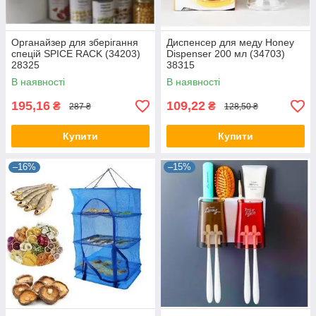
Органайзер для зберігання
Диспенсер для меду Honey
спецій SPICE RACK (34203)
Dispenser 200 мл (34703)
28325
38315
В наявності
В наявності
195,16
109,22
₴
₴
287 ₴
128,50 ₴
Купити
Купити
–16%
–15%