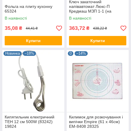
Ключ закаточний
Фольга на плиту кухонну
напівавтомат Люкс-П
65324
Кредмаш МЗП 1-1 (на
підшипнику) 50 шт./уп 28325
В наявності
В наявності
35,08
363,72
₴
₴
44,41 ₴
438,22 ₴
Купити
Купити
Новинка
–18%
0
–14%
Кипятильник електричний
Килимок для розкочування і
ТЕН 12 см 500W (83242)
випічки Empire (61 х 46см)
19824
EM-8408 28325