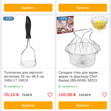
Купити
Купити
–53%
–15%
Толочилка для картоплі
Складна сітка для варки,
металева 24 см, d8,5 см,
жарки та фритюру Chef
2484-17 19824
Basket (BN-6045) 38315
В наявності
В наявності
35,18
100,98
₴
₴
74,85 ₴
118,80 ₴
Купити
Купити