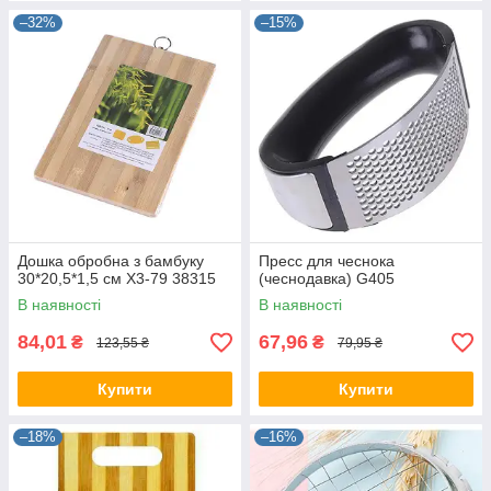
–32%
–15%
Дошка обробна з бамбуку
Пресс для чеснока
30*20,5*1,5 см Х3-79 38315
(чеснодавка) G405
В наявності
В наявності
84,01
67,96
₴
₴
123,55 ₴
79,95 ₴
Купити
Купити
–18%
–16%