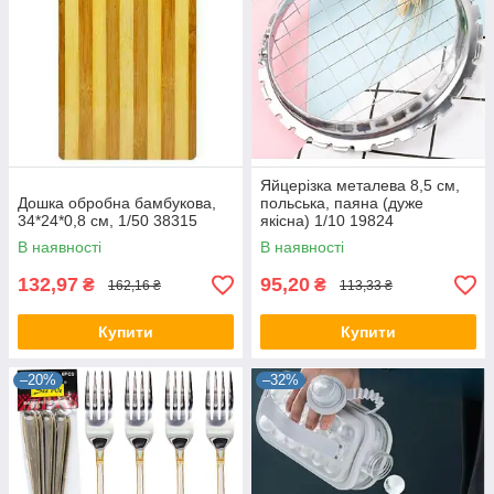
Яйцерізка металева 8,5 см,
Дошка обробна бамбукова,
польська, паяна (дуже
34*24*0,8 см, 1/50 38315
якісна) 1/10 19824
В наявності
В наявності
132,97
95,20
₴
₴
162,16 ₴
113,33 ₴
Купити
Купити
–20%
–32%