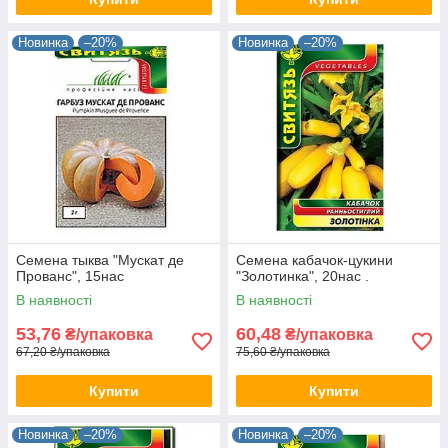
Новинка
–20%
Новинка
–20%
Семена тыква "Мускат де
Семена кабачок-цукини
Прованс", 15нас
"Золотинка", 20нас .
В наявності
В наявності
53,76
60,48
₴/упаковка
₴/упаковка
67,20 ₴/упаковка
75,60 ₴/упаковка
Купити
Купити
Новинка
–20%
Новинка
–20%