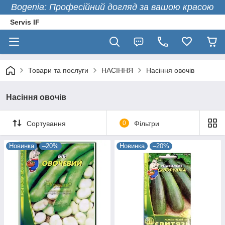
Bogenia: Професійний догляд за вашою красою
Servis IF
Товари та послуги
НАСІННЯ
Насіння овочів
Насіння овочів
Сортування
0
Фільтри
Новинка
–20%
Новинка
–20%