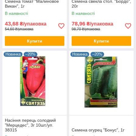
Семена томат "Малиновое
Семена свекла стол. "Бордо",
Викан", 1г
20г
В наявності
В наявності
43,68
78,96
₴/упаковка
₴/упаковка
54,60 ₴/упаковка
98,70 ₴/упаковка
Купити
Купити
Новинка
–20%
Новинка
–20%
Насіння перець солодкий
"Мерцедес", 3г 10шт./уп.
38315
Семена огурец "Бонус", 1г