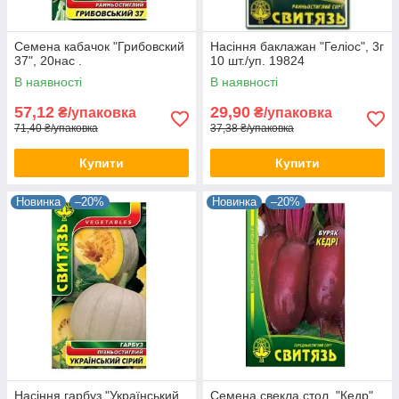
Семена кабачок "Грибовский
Насіння баклажан "Геліос", 3г
37", 20нас .
10 шт./уп. 19824
В наявності
В наявності
57,12
29,90
₴/упаковка
₴/упаковка
71,40 ₴/упаковка
37,38 ₴/упаковка
Купити
Купити
Новинка
–20%
Новинка
–20%
Насіння гарбуз "Український
Семена свекла стол. "Кедр",