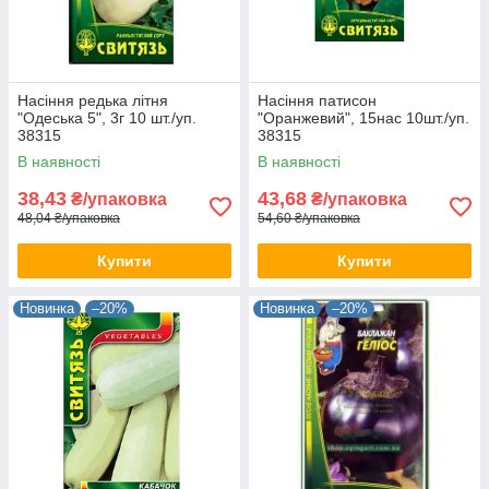
Насіння редька лiтня
Насіння патисон
"Одеська 5", 3г 10 шт./уп.
"Оранжевий", 15нас 10шт./уп.
38315
38315
В наявності
В наявності
38,43
43,68
₴/упаковка
₴/упаковка
48,04 ₴/упаковка
54,60 ₴/упаковка
Купити
Купити
Новинка
–20%
Новинка
–20%