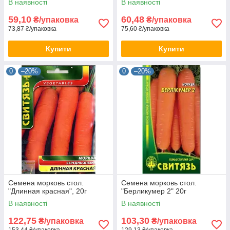
В наявності
В наявності
59,10
60,48
₴/упаковка
₴/упаковка
73,87 ₴/упаковка
75,60 ₴/упаковка
Купити
Купити
0
–20%
0
–20%
Семена морковь стол.
Семена морковь стол.
"Длинная красная", 20г
"Берликумер 2" 20г
В наявності
В наявності
122,75
103,30
₴/упаковка
₴/упаковка