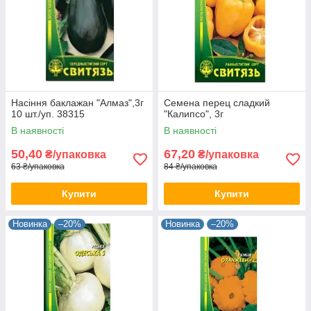
Насіння баклажан "Алмаз",3г
Семена перец сладкий
10 шт./уп. 38315
"Калипсо", 3г
В наявності
В наявності
50,40
67,20
₴/упаковка
₴/упаковка
63 ₴/упаковка
84 ₴/упаковка
Купити
Купити
Новинка
–20%
Новинка
–20%