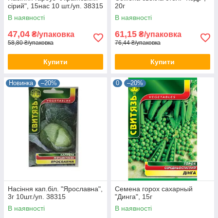
сірий", 15нас 10 шт./уп. 38315
20г
В наявності
В наявності
47,04
61,15
₴/упаковка
₴/упаковка
58,80 ₴/упаковка
76,44 ₴/упаковка
Купити
Купити
Новинка
–20%
0
–20%
Насіння кап.бiл. "Ярославна",
Семена горох сахарный
3г 10шт./уп. 38315
"Динга", 15г
В наявності
В наявності