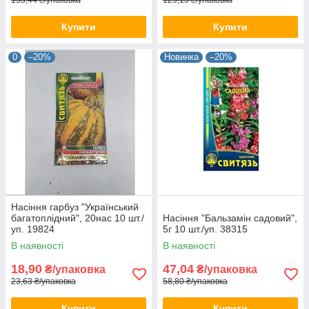
153,44 ₴/упаковка
129,13 ₴/упаковка
Купити
Купити
0
–20%
Новинка
–20%
Насіння гарбуз "Український
багатоплiдний", 20нас 10 шт./
Насіння "Бальзамiн садовий",
уп. 19824
5г 10 шт./уп. 38315
В наявності
В наявності
18,90
47,04
₴/упаковка
₴/упаковка
23,63 ₴/упаковка
58,80 ₴/упаковка
Купити
Купити