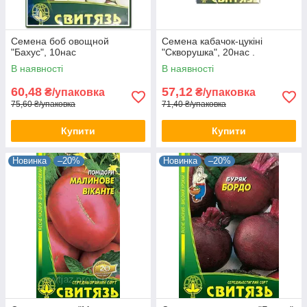
Семена боб овощной
Семена кабачок-цукiнi
"Бахус", 10нас
"Скворушка", 20нас .
В наявності
В наявності
60,48
57,12
₴/упаковка
₴/упаковка
75,60 ₴/упаковка
71,40 ₴/упаковка
Купити
Купити
Новинка
–20%
Новинка
–20%