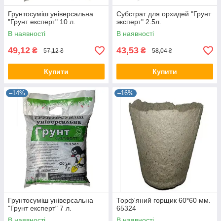
Грунтосуміш універсальна
Субстрат для орхидей "Грунт
"Грунт експерт" 10 л.
эксперт" 2.5л.
В наявності
В наявності
49,12
43,53
₴
₴
57,12 ₴
58,04 ₴
Купити
Купити
–14%
–16%
Грунтосуміш універсальна
Торф'яний горщик 60*60 мм.
"Грунт експерт" 7 л.
65324
В наявності
В наявності