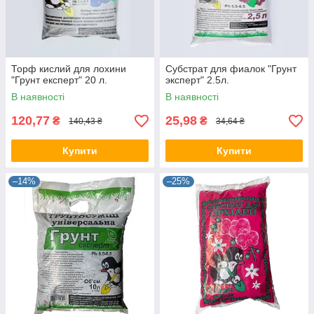
Торф кислий для лохини
Субстрат для фиалок "Грунт
"Грунт експерт" 20 л.
эксперт" 2.5л.
В наявності
В наявності
120,77
25,98
₴
₴
140,43 ₴
34,64 ₴
Купити
Купити
–14%
–25%