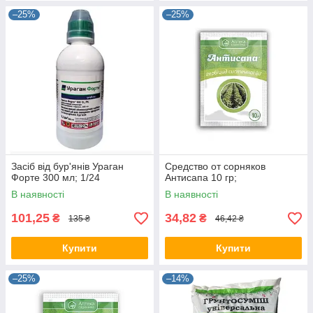
–25%
–25%
Засіб від бур'янів Ураган
Средство от сорняков
Форте 300 мл; 1/24
Антисапа 10 гр;
В наявності
В наявності
101,25
34,82
₴
₴
135 ₴
46,42 ₴
Купити
Купити
–25%
–14%