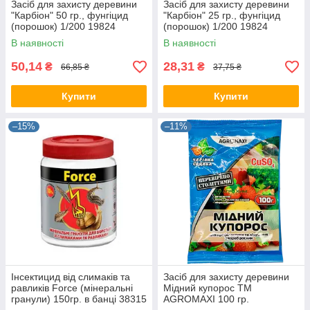
Засіб для захисту деревини
Засіб для захисту деревини
"Карбіон" 50 гр., фунгіцид
"Карбіон" 25 гр., фунгіцид
(порошок) 1/200 19824
(порошок) 1/200 19824
В наявності
В наявності
50,14
28,31
₴
₴
66,85 ₴
37,75 ₴
Купити
Купити
–15%
–11%
Інсектицид від слимаків та
Засіб для захисту деревини
равликів Force (мінеральні
Мідний купорос ТМ
гранули) 150гр. в банці 38315
AGROMAXI 100 гр.