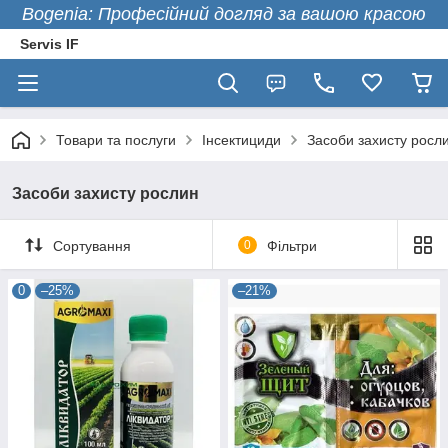
Bogenia: Професійний догляд за вашою красою
Servis IF
Товари та послуги
Інсектициди
Засоби захисту росл
Засоби захисту рослин
Сортування
0
Фільтри
0
–25%
–21%