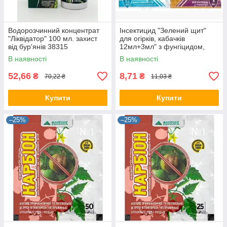
Водорозчинний концентрат
Інсектицид "Зелений щит"
"Ліквідатор" 100 мл. захист
для огірків, кабачків
від бур'янів 38315
12мл+3мл" з фунгіцидом,
прилипачем 65324
В наявності
В наявності
52,66
8,71
₴
₴
70,22 ₴
11,03 ₴
Купити
Купити
–25%
–25%