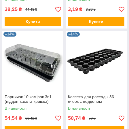
38,25
3,19
₴
₴
44,48 ₴
3,80 ₴
Купити
Купити
–14%
–14%
Парничок 10 комірок 3в1
Кассета для рассады 36
(піддон-касета-кришка)
ячеек с поддоном
В наявності
В наявності
54,54
50,74
₴
₴
63,42 ₴
59 ₴