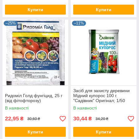
Купити
Купити
–25%
–11%
Засіб для захисту деревини
Ридоміл Голд фунгіцид, 25 г
Мідний купорос 100 г.
(від фітофторозу)
"Садівник" Оригінал; 1/50
19824
В наявності
В наявності
22,95
30,44
₴
₴
30,60 ₴
34,20 ₴
Купити
Купити