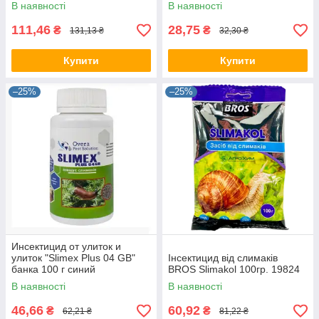
В наявності
В наявності
111,46
28,75
₴
₴
131,13 ₴
32,30 ₴
Купити
Купити
–25%
–25%
Инсектицид от улиток и
улиток "Slimex Plus 04 GB"
Інсектицид від слимаків
банка 100 г синий
BROS Slimakol 100гр. 19824
В наявності
В наявності
46,66
60,92
₴
₴
62,21 ₴
81,22 ₴