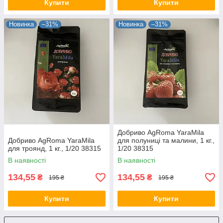
Купити
Купити
Новинка
–31%
Новинка
–31%
Добриво AgRoma YaraMila
Добриво AgRoma YaraMila
для полуниці та малини, 1 кг.,
для троянд, 1 кг., 1/20 38315
1/20 38315
В наявності
В наявності
134,55
134,55
₴
₴
195 ₴
195 ₴
Купити
Купити