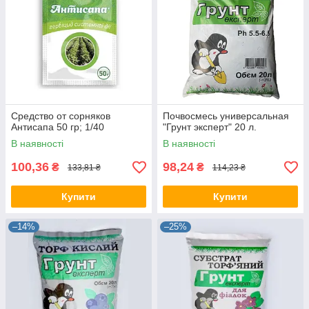
Средство от сорняков
Почвосмесь универсальная
Антисапа 50 гр; 1/40
"Грунт эксперт" 20 л.
В наявності
В наявності
100,36
98,24
₴
₴
133,81 ₴
114,23 ₴
Купити
Купити
–14%
–25%