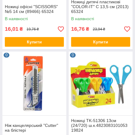
Ножиці дитячі пластикові
Ножиці офісні "SCISSORS"
"COLOR-IT" С 13,5 см (2013)
№5 14 см (89466) 65324
65324
В наявності
В наявності
16,01
16,76
₴
₴
19,76 ₴
23,94 ₴
Купити
Купити
0
0
Ножиці TK-51306 13см
Ніж канцелярський "Cutter"
(24/720) ш.к.4823083101053
на блістері
19824