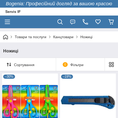
Bogenia: Професійний догляд за вашою красою
Servis IF
Товари та послуги
Канцтовари
Ножиці
Ножиці
Сортування
0
Фільтри
–30%
–19%