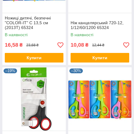
Ножиці дитячі, безпечні
"COLOR-IT" С 13,5 см
Ніж канцелярський 720-12,
(2013T) 65324
1/12/60/1200 65324
В наявності
В наявності
16,58
10,08
₴
₴
23,68 ₴
12,44 ₴
Купити
Купити
–19%
–30%