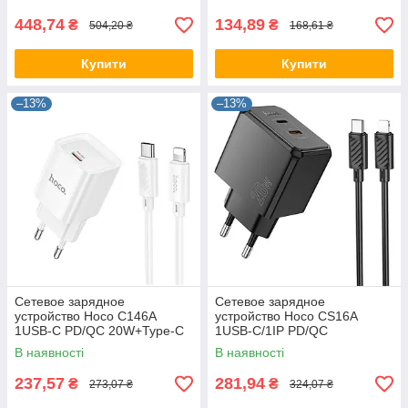
448,74
134,89
₴
₴
504,20 ₴
168,61 ₴
Купити
Купити
–13%
–13%
Сетевое зарядное
Сетевое зарядное
устройство Hoco C146A
устройство Hoco CS16A
1USB-C PD/QC 20W+Type-C
1USB-C/1IP PD/QC
to Lightning (Белый)
20W+Type-C to Lightning
В наявності
В наявності
(Черный)
237,57
281,94
₴
₴
273,07 ₴
324,07 ₴