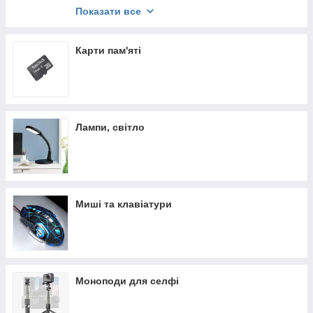
Type-C
Показати все
Різні
Карти пам'яті
Лампи, світло
Миші та клавіатури
Моноподи для селфі