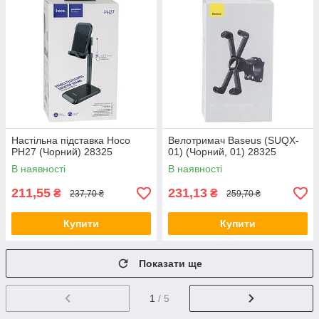
Настільна підставка Hoco
Велотримач Baseus (SUQX-
PH27 (Чорний) 28325
01) (Чорний, 01) 28325
В наявності
В наявності
211,55
231,13
₴
₴
237,70 ₴
259,70 ₴
Купити
Купити
Показати ще
1
/ 5