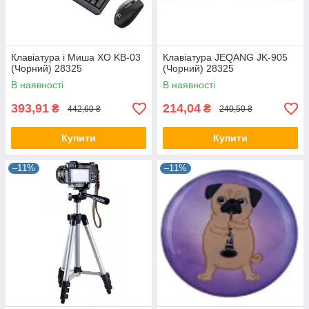
Клавіатура і Миша XO KB-03
Клавіатура JEQANG JK-905
(Чорний) 28325
(Чорний) 28325
В наявності
В наявності
393,91
214,04
₴
₴
442,60 ₴
240,50 ₴
Купити
Купити
–11%
–11%