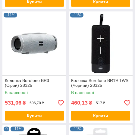
Купити
Купити
–11%
–11%
Колонка Borofone BR3
Колонка Borofone BR19 TWS
(Сірий) 28325
(Чорний) 28325
В наявності
В наявності
531,06
460,13
₴
₴
596,70 ₴
517 ₴
Купити
Купити
0
–11%
–11%