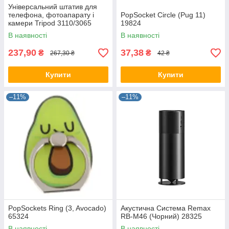
Універсальний штатив для
телефона, фотоапарату і
PopSocket Circle (Pug 11)
камери Tripod 3110/3065
19824
28325
В наявності
В наявності
237,90
37,38
₴
₴
267,30 ₴
42 ₴
Купити
Купити
–11%
–11%
PopSockets Ring (3, Avocado)
Акустична Система Remax
65324
RB-M46 (Чорний) 28325
В наявності
В наявності