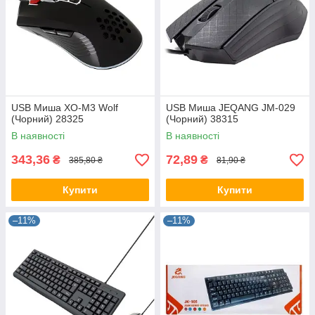
USB Миша XO-M3 Wolf
USB Миша JEQANG JM-029
(Чорний) 28325
(Чорний) 38315
В наявності
В наявності
343,36
72,89
₴
₴
385,80 ₴
81,90 ₴
Купити
Купити
–11%
–11%