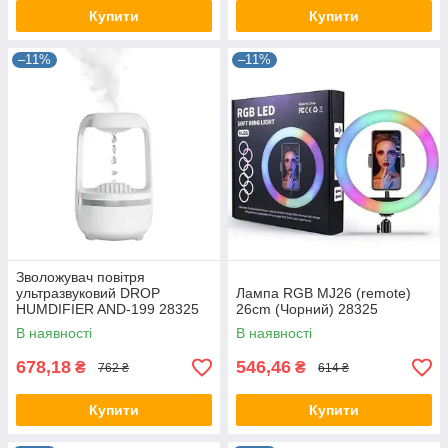
Купити
Купити
–11%
–11%
Зволожувач повітря
ультразвуковий DROP
Лампа RGB MJ26 (remote)
HUMDIFIER AND-199 28325
26cm (Чорний) 28325
В наявності
В наявності
678,18
546,46
₴
₴
762 ₴
614 ₴
Купити
Купити