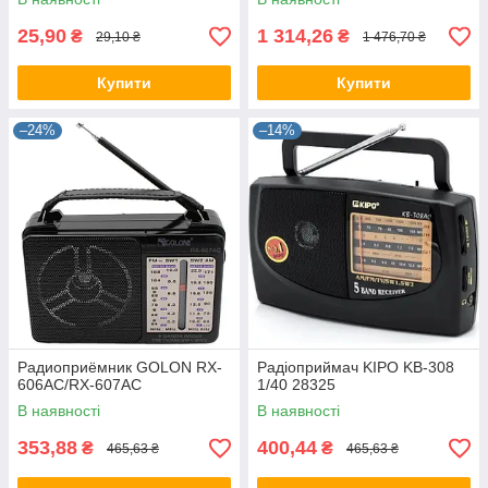
25,90
1 314,26
₴
₴
29,10 ₴
1 476,70 ₴
Купити
Купити
–24%
–14%
Радиоприёмник GOLON RX-
Радіоприймач KIPO KB-308
606AC/RX-607AC
1/40 28325
В наявності
В наявності
353,88
400,44
₴
₴
465,63 ₴
465,63 ₴