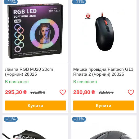
–11%
–11%
Лампа RGB MJ20 20cm
Мишка провідна Fantech G13
(Чорний) 28325
Rhasta 2 (Чорний) 28325
В наявності
В наявності
295,30
280,80
₴
₴
331,80 ₴
315,50 ₴
Купити
Купити
–11%
–11%