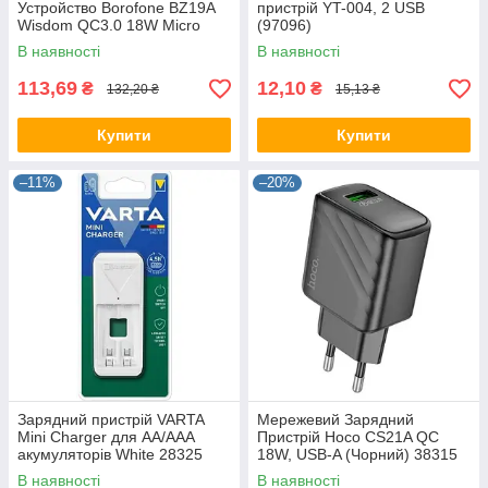
Устройство Borofone BZ19A
пристрій YT-004, 2 USB
Wisdom QC3.0 18W Micro
(97096)
(Сапфирово-синий)
В наявності
В наявності
113,69
12,10
₴
₴
132,20 ₴
15,13 ₴
Купити
Купити
–11%
–20%
Зарядний пристрій VARTA
Мережевий Зарядний
Mini Charger для АА/ААА
Пристрій Hoco CS21A QC
акумуляторів White 28325
18W, USB-A (Чорний) 38315
В наявності
В наявності