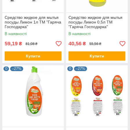
Средство жидкое для мытья
Средство жидкое для мытья
посуды Лимон 1л ТМ "Гаряча
посуды Лимон 0,5л ТМ
Господарка"
"Гаряча Господарка"
В наявності
В наявності
59,19
40,56
₴
₴
81,08 ₴
55,56 ₴
Купити
Купити
0
–27%
0
–27%