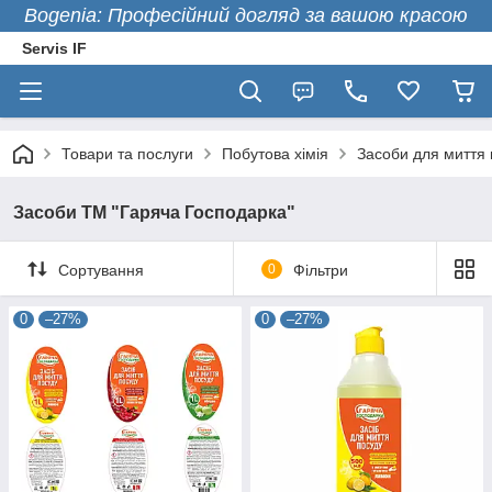
Bogenia: Професійний догляд за вашою красою
Servis IF
Товари та послуги
Побутова хімія
Засоби для миття 
Засоби ТМ "Гаряча Господарка"
Сортування
0
Фільтри
0
–27%
0
–27%