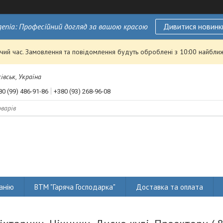
genia: Професійний догляд за вашою красою
Дивитися новинк
чий час. Замовлення та повідомлення будуть оброблені з 10:00 найближ
івськ, Україна
80 (99) 486-91-86
+380 (93) 268-96-08
анію
ВТМ "Гаряча Господарка"
Доставка та оплата