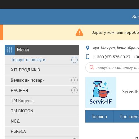
Bo
Зараз у компанії неробо
вул. Макуха, Івано-Франк
+380 (67) 575-30-27
+3
Товари та послуги
ХІТ ПРОДАЖІВ
Великодні товари
НАСІННЯ
Servis IF
ТМ Bogenia
ТМ BIOTON
Головна
Про комп
МЕД
HoReCA