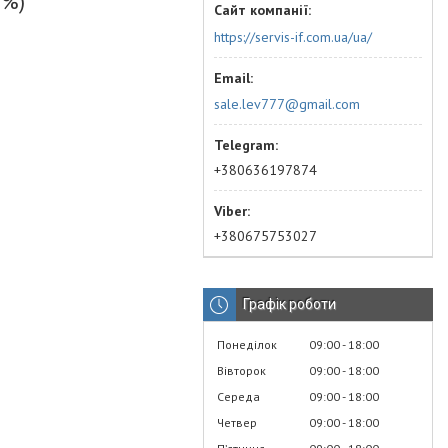
8%)
https://servis-if.com.ua/ua/
sale.lev777@gmail.com
+380636197874
+380675753027
Графік роботи
Понеділок
09:00
18:00
Вівторок
09:00
18:00
Середа
09:00
18:00
Четвер
09:00
18:00