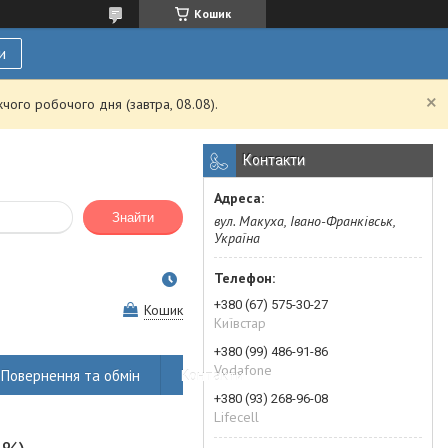
Кошик
и
чого робочого дня (завтра, 08.08).
Контакти
Знайти
вул. Макуха, Івано-Франківськ,
Україна
+380 (67) 575-30-27
Кошик
Київстар
+380 (99) 486-91-86
Vodafone
Повернення та обмін
Контакти
+380 (93) 268-96-08
Lifecell