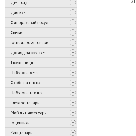
Л
Дім і сад
Для кухні
Одноразовий посуд
Свічки
Господарські товари
Догляд за взуттям
Інсектициди
Побутова хімія
Особиста гігієна
Побутова техніка
Електро товари
Мобільні аксесуари
Годинники
Канцтовари