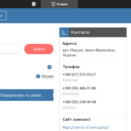
Кошик
и
Контакти
Знайти
вул. Макуха, Івано-Франківськ,
Україна
+380 (67) 575-30-27
Кошик
Київстар
+380 (99) 486-91-86
Vodafone
Повернення та обмін
Контакти
+380 (93) 268-96-08
Lifecell
https://servis-if.com.ua/ua/