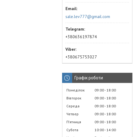
sale.lev777@gmail.com
+380636197874
+380675753027
Графік роботи
Понеділок
09:00
18:00
Вівторок
09:00
18:00
Середа
09:00
18:00
Четвер
09:00
18:00
Пʼятниця
09:00
18:00
Субота
10:00
14:00