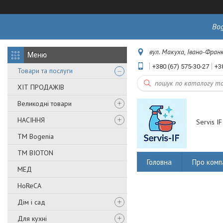
Bo
вул. Макуха, Івано-Франк
+380 (67) 575-30-27
+3
Товари та послуги
ХІТ ПРОДАЖІВ
Великодні товари
НАСІННЯ
Servis IF
ТМ Bogenia
ТМ BIOTON
Головна
Про комп
МЕД
HoReCA
Дім і сад
Для кухні