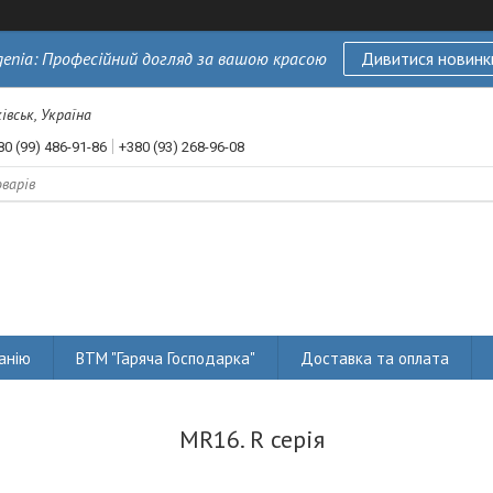
genia: Професійний догляд за вашою красою
Дивитися новинк
івськ, Україна
80 (99) 486-91-86
+380 (93) 268-96-08
анію
ВТМ "Гаряча Господарка"
Доставка та оплата
MR16. R серія