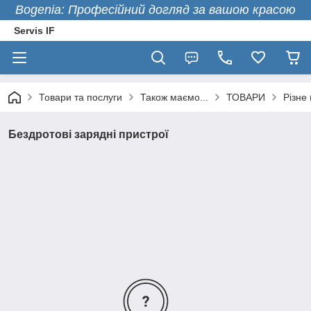
Bogenia: Професійний догляд за вашою красою
Servis IF
Товари та послуги
Також маємо...
ТОВАРИ
Різне
Бездротові зарядні пристрої