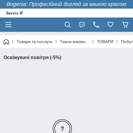
Bogenia: Професійний догляд за вашою красою
Servis IF
Товари та послуги
Також маємо...
ТОВАРИ
Побут
Освіжувачі повітря (-5%)