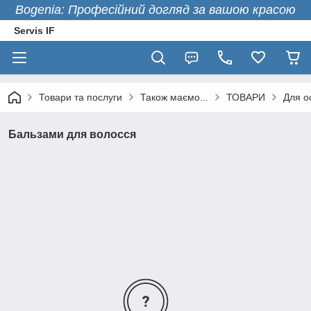
Bogenia: Професійний догляд за вашою красою
Servis IF
Товари та послуги
Також маємо...
ТОВАРИ
Для ос
Бальзами для волосся