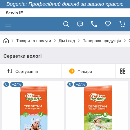
Bogenia: Професійний догляд за вашою красою
Servis IF
Товари та послуги
Дім і сад
Паперова продукція
Серветки вологі
Сортування
0
Фільтри
0
–27%
0
–27%