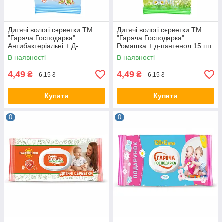
Дитячі вологі серветки ТМ
Дитячі вологі серветки ТМ
"Гаряча Господарка"
"Гаряча Господарка"
Антибактеріальні + Д-
Ромашка + д-пантенол 15 шт.
пантенол 15 шт. 100шт/ящ
100шт/ящ 65324
В наявності
В наявності
65324
4,49
4,49
₴
₴
6,15 ₴
6,15 ₴
Купити
Купити
0
0