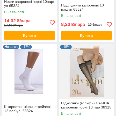
Носки капронові чорні 10пар/
Підслідники капронові 10
уп 65324
пар/уп 65324
В наявності
В наявності
14,02
₴/пара
8,20
₴/пара
10 ₴/пара
17,10 ₴/пара
Купити
Купити
Новинка
–17%
–15%
Підколінки (гольфи) САБІНА
Шкарпетки жіночі стрейчеві,
капронові чорні 10 пар 38315
12 пар\уп. 65324
В наявності