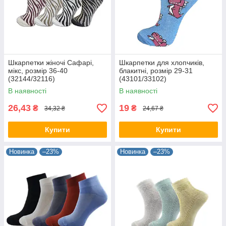
Шкарпетки жіночі Сафарі,
Шкарпетки для хлопчиків,
мікс, розмір 36-40
блакитні, розмір 29-31
(32144/32116)
(43101/33102)
В наявності
В наявності
26,43
19
₴
₴
34,32 ₴
24,67 ₴
Купити
Купити
Новинка
–23%
Новинка
–23%