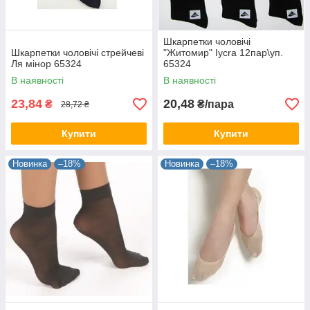
Шкарпетки чоловічі
Шкарпетки чоловічі стрейчеві
"Житомир" Iycra 12пар\уп.
Ля мінор 65324
65324
В наявності
В наявності
23,84
20,48
₴
₴/пара
28,72 ₴
Купити
Купити
Новинка
–18%
Новинка
–18%