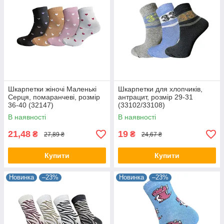
Шкарпетки жіночі Маленькі
Шкарпетки для хлопчиків,
Серця, помаранчеві, розмір
антрацит, розмір 29-31
36-40 (32147)
(33102/33108)
В наявності
В наявності
21,48
19
₴
₴
27,89 ₴
24,67 ₴
Купити
Купити
Новинка
–23%
Новинка
–23%