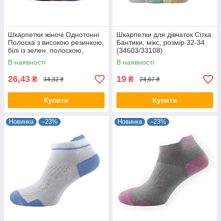
Шкарпетки жіночі Однотонні
Шкарпетки для дівчаток Сітка
Полоска з високою резинкою,
Бантики, мікс, розмір 32-34
білі із зелен. полоскою,
(34603/33108)
розмір 36-40 (41601)
В наявності
В наявності
26,43
19
₴
₴
34,32 ₴
24,67 ₴
Купити
Купити
Новинка
–23%
Новинка
–23%