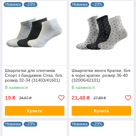
Новинка
–23%
Новинка
–23%
Шкарпетки для хлопчиків
Шкарпетки жіночі Крапки, білі
Спорт з бандажем Сітка, білі,
в чорні крапки, розмір 36-40
розмір 32-34 (31403/41601)
(32006/42101)
В наявності
В наявності
19
21,48
₴
₴
24,67 ₴
27,89 ₴
Купити
Купити
Новинка
–23%
Новинка
–23%