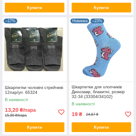
Купити
Купити
–17%
Новинка
–23%
Шкарпетки для хлопчиків
Шкарпетки чоловічі стрейчеві
Динозавр, блакитні, розмір
12пар/уп. 65324
32-34 (33304/34102)
В наявності
В наявності
13,20
₴/пара
19
₴
24,67 ₴
15,90 ₴/пара
Купити
Купити