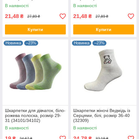
В наявності
В наявності
21,48
21,48
₴
₴
27,89 ₴
27,89 ₴
Купити
Купити
Новинка
–23%
Новинка
–23%
Шкарпетки для дівчаток, біло-
Шкарпетки жіночі Ведмідь із
рожева полоска, розмір 29-
Серцями, білі, розмір 36-40
31 (34101/34102)
(32309)
В наявності
В наявності
19
24,78
₴
₴
24,67 ₴
32,18 ₴