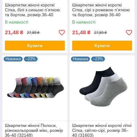
Шкарпетки жіночі короткі
Шкарпетки жіночі короткі
Сітка, білі з синьою п’яткою
Сітка, сірі з рожевою п’яткою
та бортом, розмір 36-40
та бортом, розмір 36-40
(31602/42104)
(31602/32118)
В наявності
В наявності
21,48
21,48
₴
₴
27,89 ₴
27,89 ₴
Купити
Купити
Новинка
–23%
Новинка
–23%
Шкарпетки жіночі Полоси,
Шкарпетки жіночі короткі літні
різнокольоровий мікс, розмір
Сітка, світло-сірі, розмір 36-
36-40 (32148)
40 (31603)