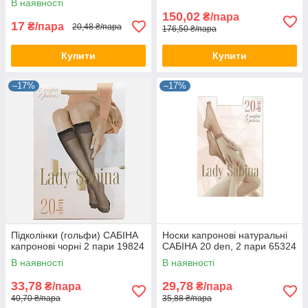
В наявності
150,02
₴/пара
17
₴/пара
20,48 ₴/пара
176,50 ₴/пара
Купити
Купити
–17%
–17%
Підколінки (гольфи) САБІНА
Носки капронові натуральні
капронові чорні 2 пари 19824
САБІНА 20 den, 2 пари 65324
В наявності
В наявності
33,78
29,78
₴/пара
₴/пара
40,70 ₴/пара
35,88 ₴/пара