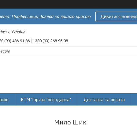
genia: Професійний догляд за вашою красою
Дивитися новинк
івськ, Україна
80 (99) 486-91-86
+380 (93) 268-96-08
анію
ВТМ "Гаряча Господарка"
Доставка та оплата
Мило Шик