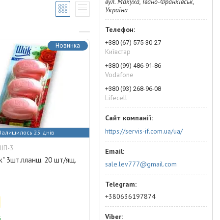
вул. Макуха, Івано-Франківськ,
Україна
+380 (67) 575-30-27
Новинка
Київстар
+380 (99) 486-91-86
Vodafone
+380 (93) 268-96-08
Lifecell
https://servis-if.com.ua/ua/
Залишилось 25 днів
ШП-3
" 3шт.планш. 20 шт/ящ.
sale.lev777@gmail.com
+380636197874
і