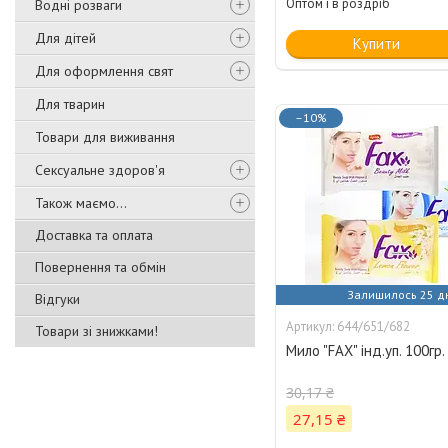
Оптом і в роздріб
Водні розваги
Для дітей
Купити
Для оформлення свят
Для тварин
–10%
Товари для виживання
Сексуальне здоров'я
Також маємо...
Доставка та оплата
Повернення та обмін
Залишилось 25 д
Відгуки
644/651/682
Товари зі знижками!
Мило "FAX" інд.уп. 100гр
30,17 ₴
27,15 ₴