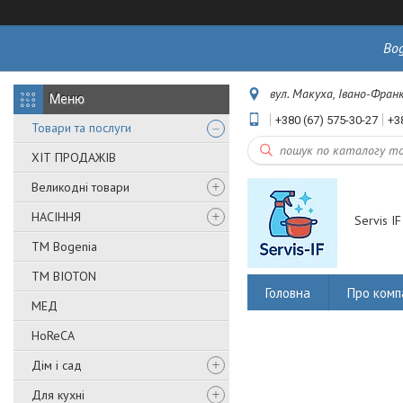
Bo
вул. Макуха, Івано-Франк
+380 (67) 575-30-27
+3
Товари та послуги
ХІТ ПРОДАЖІВ
Великодні товари
НАСІННЯ
Servis IF
ТМ Bogenia
ТМ BIOTON
Головна
Про комп
МЕД
HoReCA
Дім і сад
Для кухні