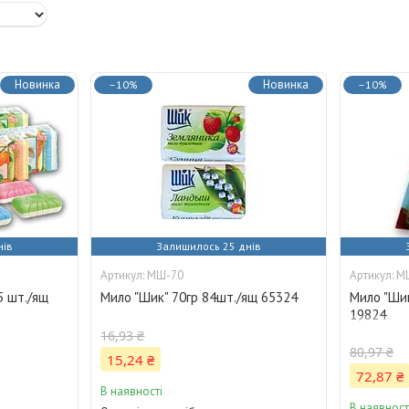
Новинка
Новинка
–10%
–10%
нів
Залишилось 25 днів
МШ-70
М
5 шт./ящ
Мило "Шик" 70гр 84шт./ящ 65324
Мило "Шик
19824
16,93 ₴
80,97 ₴
15,24 ₴
72,87 ₴
В наявності
В наявност