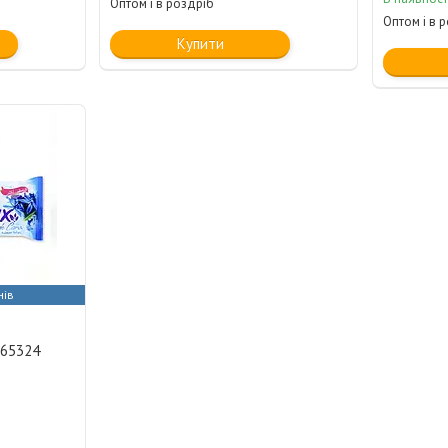
Оптом і в роздріб
Оптом і в 
Купити
нів
. 65324