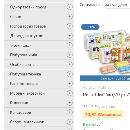
Одноразовий посуд
Свічки
Господарські товари
–10%
Догляд за взуттям
Інсектициди
Побутова хімія
Особиста гігієна
Побутова техніка
Залишилось 25 д
Електро товари
МШ5-70
Мобільні аксесуари
Мило "Шик" 5шт/70 уп. 2
Годинники
78,13 ₴/упаковка
Канцтовари
70,32 ₴/упаковка
Спорт і відпочинок
В наявності