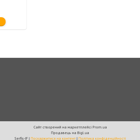
Сайт створений на маркетплейсі
Prom.ua
Продавець на Bigl.ua
Serfis-IF |
Поскаржитися на контент
|
Політика конфіденційності