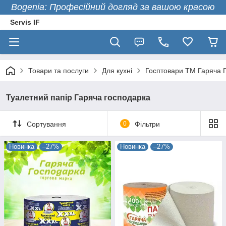
Bogenia: Професійний догляд за вашою красою
Servis IF
Товари та послуги
Для кухні
Госптовари ТМ Гаряча 
Туалетний папір Гаряча господарка
Сортування
0
Фільтри
Новинка
–27%
Новинка
–27%