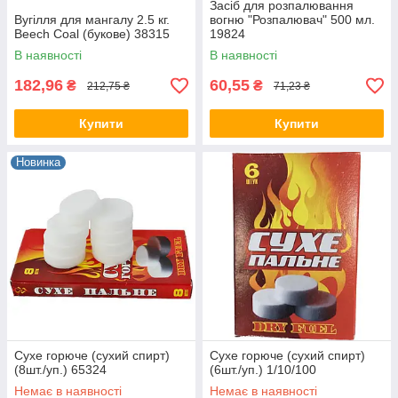
Засіб для розпалювання
Вугілля для мангалу 2.5 кг.
вогню "Розпалювач" 500 мл.
Beech Coal (букове) 38315
19824
В наявності
В наявності
182,96
60,55
₴
₴
212,75 ₴
71,23 ₴
Купити
Купити
Новинка
Сухе горюче (сухий спирт)
Сухе горюче (сухий спирт)
(8шт./уп.) 65324
(6шт./уп.) 1/10/100
Немає в наявності
Немає в наявності