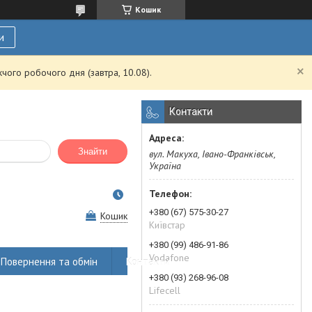
Кошик
и
чого робочого дня (завтра, 10.08).
Контакти
Знайти
вул. Макуха, Івано-Франківськ,
Україна
+380 (67) 575-30-27
Кошик
Київстар
+380 (99) 486-91-86
Vodafone
Повернення та обмін
Контакти
+380 (93) 268-96-08
Lifecell