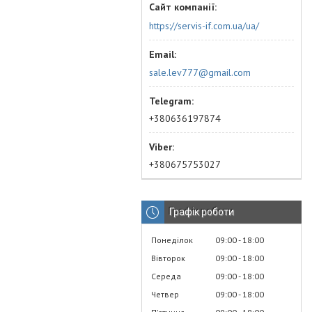
https://servis-if.com.ua/ua/
sale.lev777@gmail.com
+380636197874
+380675753027
Графік роботи
Понеділок
09:00
18:00
Вівторок
09:00
18:00
Середа
09:00
18:00
Четвер
09:00
18:00