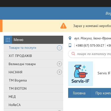
Bo
Зараз у компанії неробо
вул. Макуха, Івано-Франк
+380 (67) 575-30-27
+3
Товари та послуги
ХІТ ПРОДАЖІВ
Великодні товари
НАСІННЯ
Servis IF
ТМ Bogenia
ТМ BIOTON
Головна
Про комп
МЕД
HoReCA