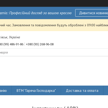
genia: Професійний догляд за вашою красою
Дивитися новинк
чий час. Замовлення та повідомлення будуть оброблені з 09:00 найближ
івськ, Україна
80 (99) 486-91-86
+380 (93) 268-96-08
анію
ВТМ "Гаряча Господарка"
Доставка та оплата