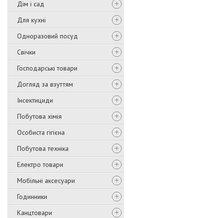
Дім і сад
Для кухні
Одноразовий посуд
Свічки
Господарські товари
Догляд за взуттям
Інсектициди
Побутова хімія
Особиста гігієна
Побутова техніка
Електро товари
Мобільні аксесуари
Годинники
Канцтовари