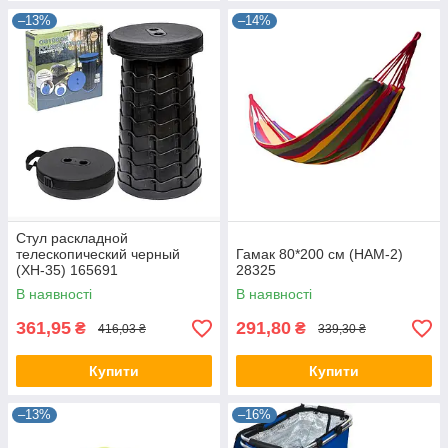
–13%
–14%
Стул раскладной
телескопический черный
Гамак 80*200 см (HAM-2)
(XH-35) 165691
28325
В наявності
В наявності
361,95
291,80
₴
₴
416,03 ₴
339,30 ₴
Купити
Купити
–13%
–16%