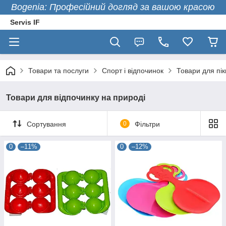
Bogenia: Професійний догляд за вашою красою
Servis IF
Товари та послуги
Спорт і відпочинок
Товари для пік
Товари для відпочинку на природі
Сортування
0
Фільтри
0
–11%
0
–12%