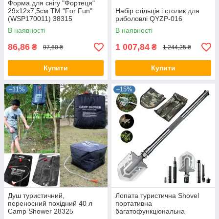
Форма для снігу "Фортеця"
29х12х7,5см ТМ "For Fun"
Набір стільців і столик для
(WSP170011) 38315
риболовлі QYZP-016
В наявності
В наявності
86,86
1 007,84
₴
₴
97,60 ₴
1 244,25 ₴
Купити
Купити
–11%
–15%
Душ туристичний,
Лопата туристична Shovel
переносний похідний 40 л
портативна
Camp Shower 28325
багатофункціональна