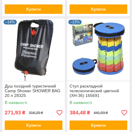
Купити
Купити
–14%
–13%
Душ похідний туристичний
Стул раскладной
Camp Shower SHOWER BAG
телескопический цветной
20 л 28325
(XH-36) 165691
В наявності
В наявності
271,93
384,48
₴
₴
316,20 ₴
441,93 ₴
Купити
Купити