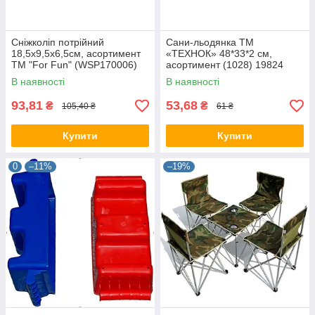
Сніжколіп потрійний
Сани-льодянка ТМ
18,5х9,5х6,5см, асортимент
«ТЕХНОК» 48*33*2 см,
ТМ "For Fun" (WSP170006)
асортимент (1028) 19824
38315
В наявності
В наявності
93,81
53,68
₴
₴
105,40 ₴
61 ₴
Купити
Купити
0
–11%
–19%