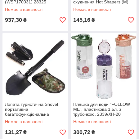
(WSP170031) 28325
схуднення Hot Shapers (M)
Немає в наявності
Немає в наявності
937,30
145,16
₴
₴
Лопата туристична Shovel
Пляшка для води "FOLLOW
портативна
ME", пластикова 1.5л. з
багатофункціональна
трубочкою, 2339/XH-20
складана з чохлом 4в1
28325
Немає в наявності
Немає в наявності
(51906/101) 38315
131,27
300,72
₴
₴