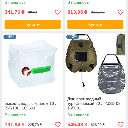
складана з чохлом 4в1
В наявності
В наявності
(51906/101) 28325
341,76
813,96
₴
₴
384 ₴
957,60 ₴
Купити
Купити
–15%
–13%
Душ производный
Емкость воды с краном 10 л
туристический 20 л YJSD-02
(ST-10L) 165691
165691
В наявності
В наявності
191,84
545,48
₴
₴
225,70 ₴
626,99 ₴