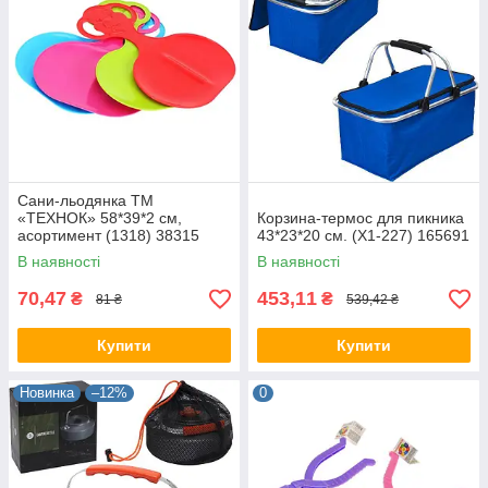
Сани-льодянка ТМ
«ТЕХНОК» 58*39*2 см,
Корзина-термос для пикника
асортимент (1318) 38315
43*23*20 см. (Х1-227) 165691
В наявності
В наявності
70,47
453,11
₴
₴
81 ₴
539,42 ₴
Купити
Купити
Новинка
–12%
0