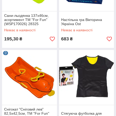
Сани-льодянка 137х46см,
асортимент ТМ "For Fun"
Настільна гра Вікторина
(WSP170026) 28325
Україна Ost
Немає в наявності
Немає в наявності
195,30
683
₴
₴
0
Снігокат "Сніговий лев"
82,5х42,5см, ТМ "For Fun"
Стягуюча футболка для