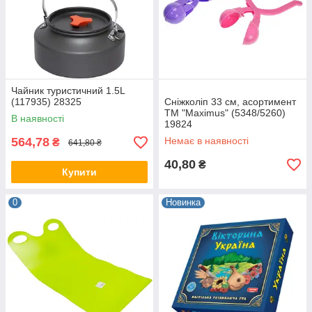
Чайник туристичний 1.5L
(117935) 28325
Сніжколіп 33 см, асортимент
ТМ "Maximus" (5348/5260)
В наявності
19824
564,78
Немає в наявності
₴
641,80 ₴
40,80
₴
Купити
0
Новинка