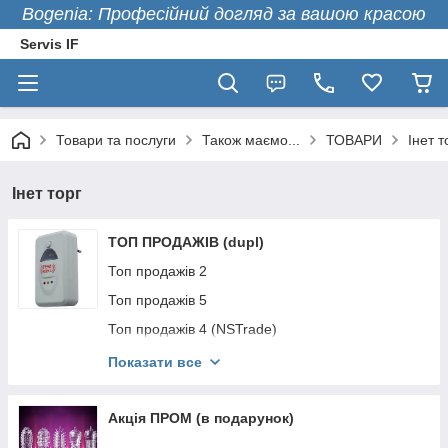
Bogenia: Професійний догляд за вашою красою
Servis IF
Товари та послуги
Також маємо...
ТОВАРИ
Інет т
Інет торг
ТОП ПРОДАЖІВ (dupl)
Топ продажів 2
Топ продажів 5
Топ продажів 4 (NSTrade)
Топ продажів 3 (DEL)
Показати все
Топ продажів 1
ТОП Продажів ВТМ
Акція ПРОМ (в подарунок)
7777 Хіт продаж