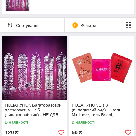
6666 Топ товар
Сортування
0
Фільтри
ПОДАРУНОК Багаторазовий
ПОДАРУНОК 1 з 3
презерватив 1 з 5
(випадковий вид) — гель
(випадковий тип) - НЕ ДЛЯ
MiniLove, гель Bridal,
ПРОДАЖУ
серветки Indian Wipes - НЕ
В наявності
В наявності
ДЛЯ ПРОДАЖУ
120
50
₴
₴