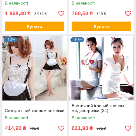
В наявності
В наявності
1 868,40
760,50
₴
₴
2 076 ₴
845 ₴
Купити
Купити
–10%
–10%
Еротичний ігровий костюм
Сексуальний костюм покоївки
медсестрички (34)
В наявності
В наявності
414,90
621,90
₴
₴
461 ₴
691 ₴