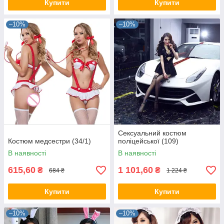
Купити
Купити
–10%
–10%
Сексуальний костюм
Костюм медсестри (34/1)
поліцейської (109)
В наявності
В наявності
615,60
1 101,60
₴
₴
684 ₴
1 224 ₴
Купити
Купити
–10%
–10%