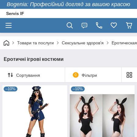
Bogenia: Професійний догляд за вашою красою
Servis IF
Товари та послуги
Сексуальне здоров'я
Еротическая
Еротичні ігрові костюми
Сортування
0
Фільтри
–10%
–10%