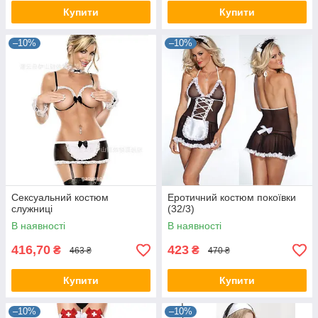
Купити
Купити
–10%
–10%
Сексуальний костюм
Еротичний костюм покоївки
служниці
(32/3)
В наявності
В наявності
416,70
423
₴
₴
463 ₴
470 ₴
Купити
Купити
–10%
–10%