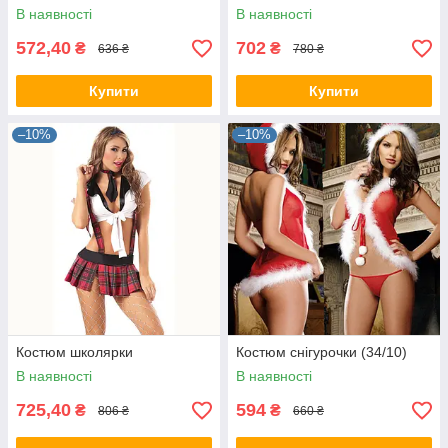
В наявності
В наявності
572,40
702
₴
₴
636 ₴
780 ₴
Купити
Купити
–10%
–10%
Костюм школярки
Костюм снігурочки (34/10)
В наявності
В наявності
725,40
594
₴
₴
806 ₴
660 ₴