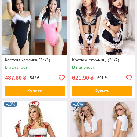
Костюм кролика (34/3)
Костюм служниці (31/7)
В наявності
В наявності
487,80
621,90
₴
₴
542 ₴
691 ₴
Купити
Купити
–10%
–10%