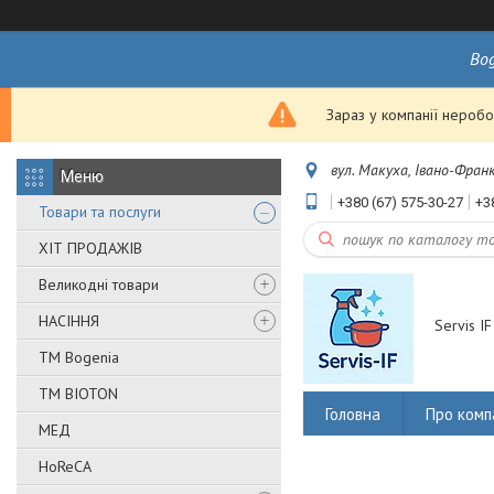
Bo
Зараз у компанії неробо
вул. Макуха, Івано-Франк
+380 (67) 575-30-27
+3
Товари та послуги
ХІТ ПРОДАЖІВ
Великодні товари
НАСІННЯ
Servis IF
ТМ Bogenia
ТМ BIOTON
Головна
Про комп
МЕД
HoReCA