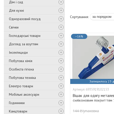
Дім і сад
Для кухні
Одноразовий посуд
Свічки
Господарські товари
–16%
Догляд за взуттям
Інсектициди
Побутова хімія
Особиста гігієна
Побутова техніка
Залишилось 23 д
Електро товари
6935919102153
Мобільні аксесуари
Вішак для одягу метале
силіконовим покриттям 
Годинники
40уп/ящ.(40 см) X2-259 
144 ₴/упаковка
Канцтовари