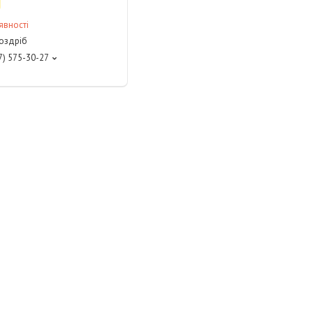
явності
роздріб
7) 575-30-27