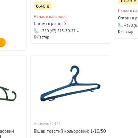
11,55 ₴
6,40 ₴
Немає в на
Немає в наявності
Оптом і в 
Оптом і в роздріб
+380 (6
+380 (67) 575-30-27
Київстар
Київстар
31472
масовий
Вішак товстий кольоровий; 1/10/50
4