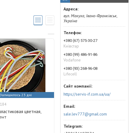
вул. Макуха, Івано-Франківськ,
Україна
+380 (67) 575-30-27
Київстар
+380 (99) 486-91-86
Vodafone
+380 (93) 268-96-08
Lifecell
https://servis-if.com.ua/ua/
Залишилось 23 дні
184
пластиковая цветная,
sale.lev777@gmail.com
ент