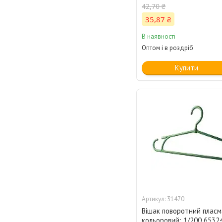
42,70 ₴
35,87 ₴
В наявності
Оптом і в роздріб
Купити
31470
Вішак поворотний плас
кольоровий; 1/200 6532