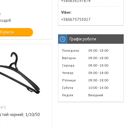
+380636197874
і
+380675753027
роздріб
Купити
Графік роботи
Понеділок
09:00
18:00
Вівторок
09:00
18:00
Середа
09:00
18:00
Четвер
09:00
18:00
Пʼятниця
09:00
18:00
Субота
10:00
14:00
Неділя
Вихідний
473
стий чорний; 1/10/50