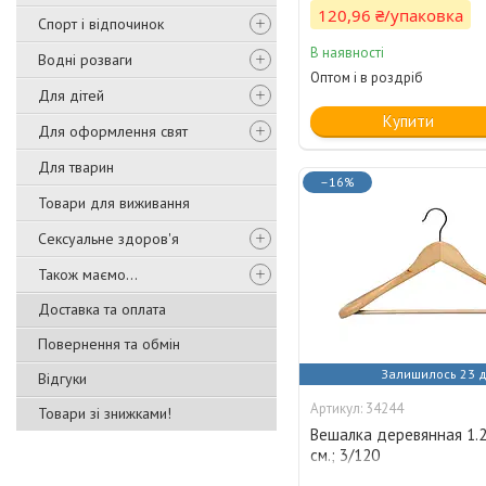
120,96 ₴/упаковка
Спорт і відпочинок
В наявності
Водні розваги
Оптом і в роздріб
Для дітей
Купити
Для оформлення свят
Для тварин
–16%
Товари для виживання
Сексуальне здоров'я
Також маємо...
Доставка та оплата
Повернення та обмін
Залишилось 23 д
Відгуки
34244
Товари зі знижками!
Вешалка деревянная 1.2
см.; 3/120