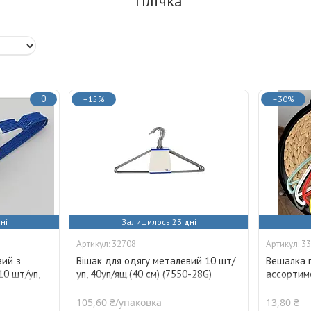
Плічка
0
–15%
–30%
ні
Залишилось 23 дні
32708
33
вий з
Вішак для одягу металевий 10 шт/
Вешалка 
10 шт/уп,
уп, 40уп/ящ.(40 см) (7550-28G)
ассортим
38315
38315
105,60 ₴/упаковка
13,80 ₴