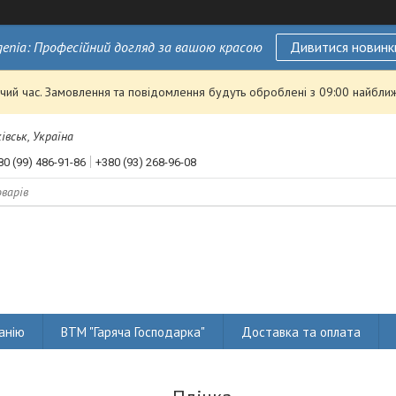
genia: Професійний догляд за вашою красою
Дивитися новинк
чий час. Замовлення та повідомлення будуть оброблені з 09:00 найближ
івськ, Україна
80 (99) 486-91-86
+380 (93) 268-96-08
анію
ВТМ "Гаряча Господарка"
Доставка та оплата