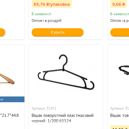
89,76 ₴/упаковка
9,66 ₴
В наявності
В наявност
Оптом і в роздріб
Оптом і в 
Купити
ні
31471
31
*21.7*44.8
Вішак поворотний пластмасовий
Вішак тов
чорний; 1/200 65324