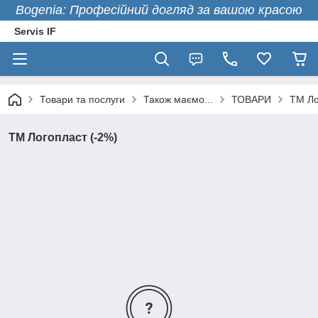
Bogenia: Професійний догляд за вашою красою
Servis IF
Товари та послуги
Також маємо...
ТОВАРИ
ТМ Ло
ТМ Логопласт (-2%)