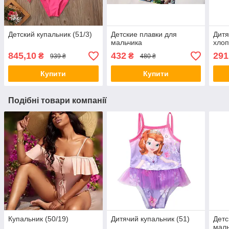
Детский купальник (51/3)
Детские плавки для
Дитя
мальчика
хлоп
845,10
432
291
₴
₴
939 ₴
480 ₴
Купити
Купити
Подібні товари компанії
Купальник (50/19)
Дитячий купальник (51)
Детс
маль