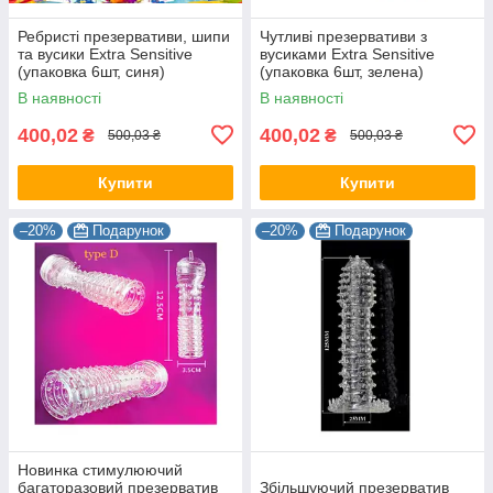
Ребристі презервативи, шипи
Чутливі презервативи з
та вусики Extra Sensitive
вусиками Extra Sensitive
(упаковка 6шт, синя)
(упаковка 6шт, зелена)
В наявності
В наявності
400,02
400,02
₴
₴
500,03 ₴
500,03 ₴
Купити
Купити
–20%
Подарунок
–20%
Подарунок
Новинка стимулюючий
багаторазовий презерватив
Збільшуючий презерватив