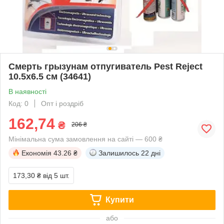
Смерть грызунам отпугиватель Pest Reject
10.5х6.5 см (34641)
В наявності
Код: 0
Опт і роздріб
162,74
₴
206 ₴
Мінімальна сума замовлення на сайті — 600 ₴
Економія
43.26 ₴
Залишилось
22 дні
173,30 ₴
від 5 шт.
Купити
або