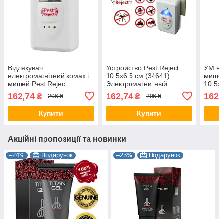
Відлякувач
Устройство Pest Reject
УМ в
електромагнітний комах і
10.5х6.5 см (34641)
мише
мишей Pest Reject
Электромагнитный
10.5
10.5х6.5 см
отпугиватель насекомых и
162,74
162,74
162
₴
₴
206 ₴
206 ₴
мышей
Купити
Купити
Акційні пропозиції та новинки
–24%
Подарунок
–23%
Подарунок