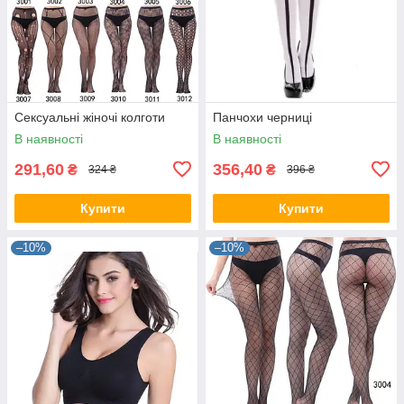
Сексуальні жіночі колготи
Панчохи черниці
В наявності
В наявності
291,60
356,40
₴
₴
324 ₴
396 ₴
Купити
Купити
–10%
–10%