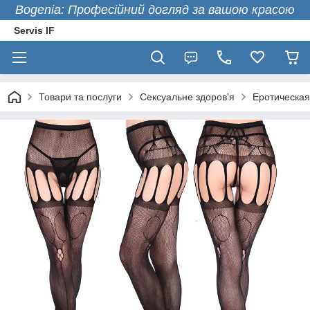
Bogenia: Професійний догляд за вашою красою
Servis IF
Товари та послуги
Сексуальне здоров'я
Еротическая