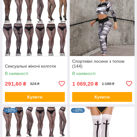
Спортивні лосини з топом
Сексуальні жіночі колготи
(144)
В наявності
В наявності
291,60
1 069,20
₴
₴
324 ₴
1 188 ₴
Купити
Купити
–10%
–10%