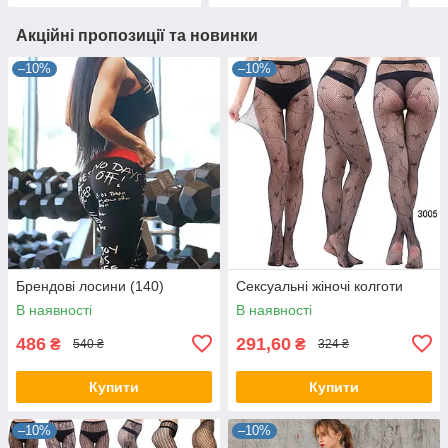
Акційні пропозиції та новинки
–10%
–10%
Брендові лосини (140)
Сексуальні жіночі колготи
В наявності
В наявності
486
291,60
₴
₴
540 ₴
324 ₴
Купити
Купити
–10%
–10%