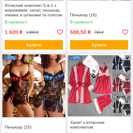
Атласний комплект 5-в-1 з
мереживом: халат, пеньюар,
піжама зі штанами та поясом
Пеньюар (16)
В наявності
В наявності
1 620
688,50
₴
₴
1 800 ₴
765 ₴
Купити
Купити
–10%
–10%
Халат з атласним
Пеньюар (15)
комплектом