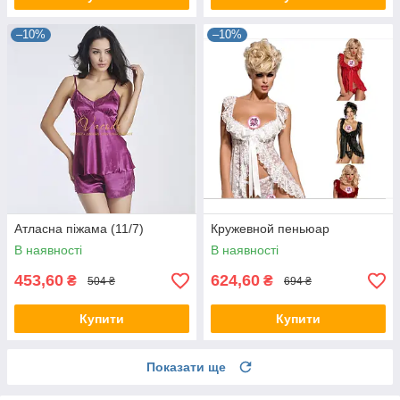
–10%
–10%
Атласна піжама (11/7)
Кружевной пеньюар
В наявності
В наявності
453,60
624,60
₴
₴
504 ₴
694 ₴
Купити
Купити
Показати ще