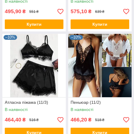
В наявності
В наявності
495,90
575,10
₴
₴
551 ₴
639 ₴
Купити
Купити
–10%
–10%
Атласна піжама (11/3)
Пеньюар (11/2)
В наявності
В наявності
464,40
466,20
₴
₴
516 ₴
518 ₴
Купити
Купити