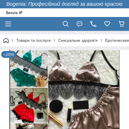
Bogenia: Професійний догляд за вашою красою
Servis IF
Товари та послуги
Сексуальне здоров'я
Еротическая
–10%