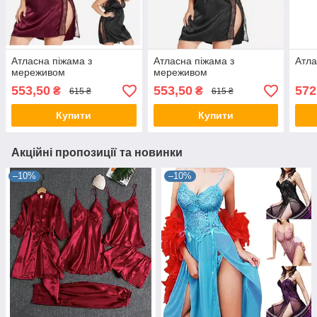
Атласна піжама з
Атласна піжама з
Атла
мереживом
мереживом
553,50
553,50
572
₴
₴
615 ₴
615 ₴
Купити
Купити
Акційні пропозиції та новинки
–10%
–10%