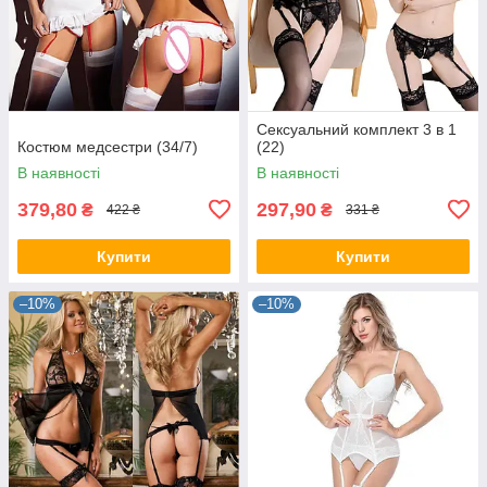
Сексуальний комплект 3 в 1
Костюм медсестри (34/7)
(22)
В наявності
В наявності
379,80
297,90
₴
₴
422 ₴
331 ₴
Купити
Купити
–10%
–10%