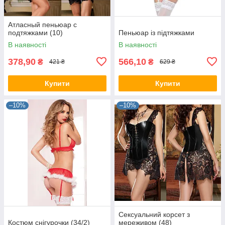
Атласный пеньюар с
подтяжками (10)
Пеньюар із підтяжками
В наявності
В наявності
378,90
566,10
₴
₴
421 ₴
629 ₴
Купити
Купити
–10%
–10%
Сексуальний корсет з
Костюм снігурочки (34/2)
мереживом (48)