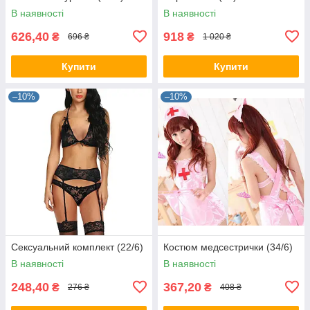
В наявності
В наявності
626,40
918
₴
₴
696 ₴
1 020 ₴
Купити
Купити
–10%
–10%
Сексуальний комплект (22/6)
Костюм медсестрички (34/6)
В наявності
В наявності
248,40
367,20
₴
₴
276 ₴
408 ₴