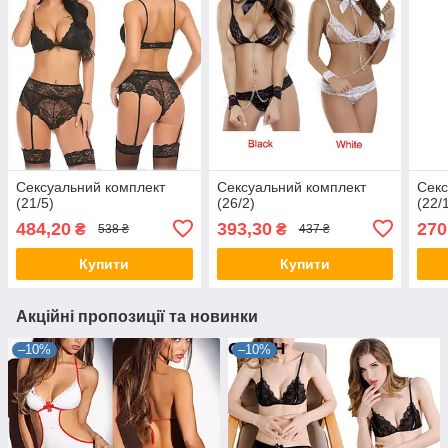
Сексуальний комплект
Сексуальний комплект
Секс
(21/5)
(26/2)
(22/
484,20
393,30
270
₴
₴
538 ₴
437 ₴
Купити
Купити
Акційні пропозиції та новинки
–10%
–10%