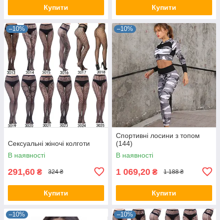
Купити
Купити
–10%
–10%
Спортивні лосини з топом
Сексуальні жіночі колготи
(144)
В наявності
В наявності
291,60
1 069,20
₴
₴
324 ₴
1 188 ₴
Купити
Купити
–10%
–10%