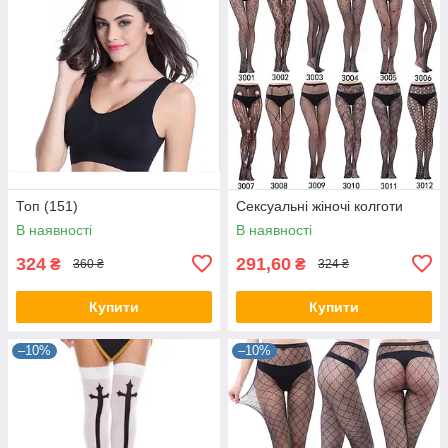
Топ (151)
Сексуальні жіночі колготи
В наявності
В наявності
324
291,60
₴
₴
360 ₴
324 ₴
Купити
Купити
–10%
–10%