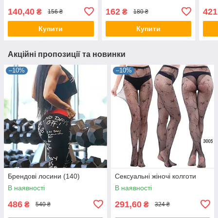
140,40
162
421
₴
₴
156 ₴
180 ₴
Купити
Купити
Акційні пропозиції та новинки
–10%
–10%
Брендові лосини (140)
Сексуальні жіночі колготи
В наявності
В наявності
486
291,60
₴
₴
540 ₴
324 ₴