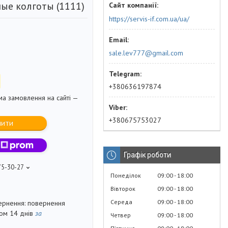
ые колготы (1111)
https://servis-if.com.ua/ua/
sale.lev777@gmail.com
+380636197874
ма замовлення на сайті —
+380675753027
пити
Графік роботи
75-30-27
Понеділок
09:00
18:00
Вівторок
09:00
18:00
Середа
09:00
18:00
повернення
гом 14 днів
за
Четвер
09:00
18:00