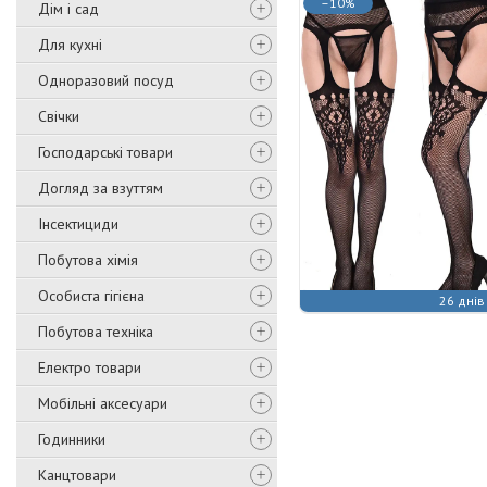
–10%
Дім і сад
Для кухні
Одноразовий посуд
Свічки
Господарські товари
Догляд за взуттям
Інсектициди
Побутова хімія
Особиста гігієна
26 днів
Побутова техніка
Електро товари
Мобільні аксесуари
Годинники
Канцтовари