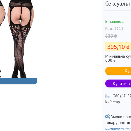
Сексуальн
В наявності
Код:
1111
339 ₴
305,10 ₴
Мінімальна су
600 ₴
Ку
Купити з
+380 (67) 5
Київстар
товару протя
домовленістю