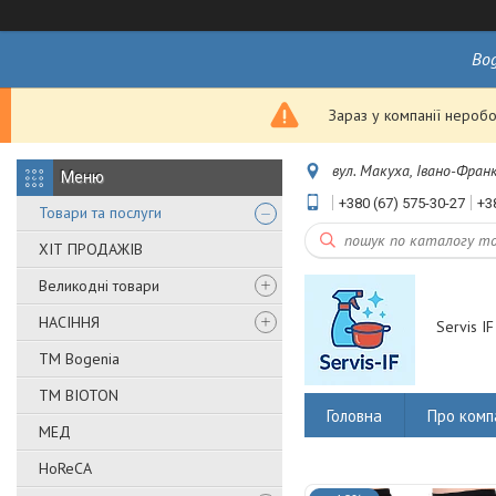
Bo
Зараз у компанії неробо
вул. Макуха, Івано-Франк
+380 (67) 575-30-27
+3
Товари та послуги
ХІТ ПРОДАЖІВ
Великодні товари
НАСІННЯ
Servis IF
ТМ Bogenia
ТМ BIOTON
Головна
Про комп
МЕД
HoReCA