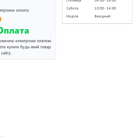
Пʼятниця
09:00
18:00
Субота
10:00
14:00
Неділя
Вихідний
ключені електронні платежі.
те купити будь-який товар
сайту.