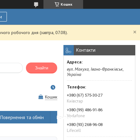
Кошик
и
чого робочого дня (завтра, 07.08).
Контакти
Знайти
вул. Макуха, Івано-Франківськ,
Україна
+380 (67) 575-30-27
Кошик
Київстар
+380 (99) 486-91-86
Vodafone
Повернення та обмін
Контакти
+380 (93) 268-96-08
Lifecell