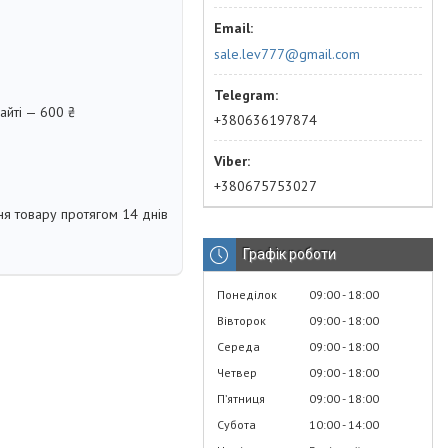
sale.lev777@gmail.com
айті — 600 ₴
+380636197874
+380675753027
я товару протягом 14 днів
Графік роботи
Понеділок
09:00
18:00
Вівторок
09:00
18:00
Середа
09:00
18:00
Четвер
09:00
18:00
Пʼятниця
09:00
18:00
Субота
10:00
14:00