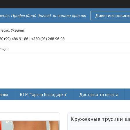
genia: Професійний догляд за вашою красою
Дивитися новинк
івськ, Україна
80 (99) 486-91-86
+380 (93) 268-96-08
анію
ВТМ "Гаряча Господарка"
Доставка та оплата
Кружевные трусики шо