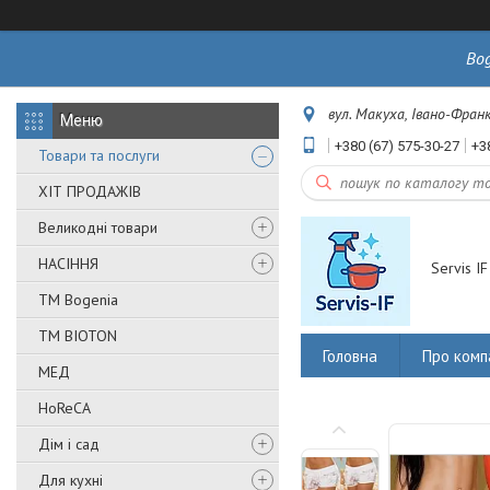
Bo
вул. Макуха, Івано-Франк
+380 (67) 575-30-27
+3
Товари та послуги
ХІТ ПРОДАЖІВ
Великодні товари
НАСІННЯ
Servis IF
ТМ Bogenia
ТМ BIOTON
Головна
Про комп
МЕД
HoReCA
Дім і сад
Для кухні