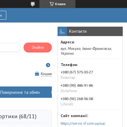
Кошик
и
Контакти
Знайти
вул. Макуха, Івано-Франківськ,
Україна
+380 (67) 575-30-27
Кошик
Київстар
+380 (99) 486-91-86
Vodafone
Повернення та обмін
Контакти
+380 (93) 268-96-08
Lifecell
ртики (68/11)
https://servis-if.com.ua/ua/