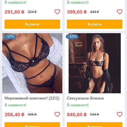
В наявності
В наявності
291,60
399,60
₴
₴
324 ₴
444 ₴
Купити
Купити
–10%
–10%
Мереживний комплект! (22\1)
Сексуальна білизна
В наявності
В наявності
356,40
840,60
₴
₴
396 ₴
934 ₴
Купити
Купити