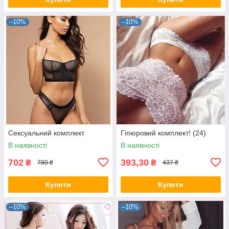
–10%
–10%
Сексуальний комплект
Гіпюровий комплект! (24)
В наявності
В наявності
702
393,30
₴
₴
780 ₴
437 ₴
Купити
Купити
–10%
–10%