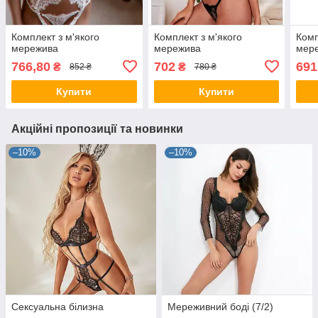
Комплект з м'якого
Комплект з м'якого
Комп
мережива
мережива
мер
766,80
702
691
₴
₴
852 ₴
780 ₴
Купити
Купити
Акційні пропозиції та новинки
–10%
–10%
Сексуальна білизна
Мереживний боді (7/2)