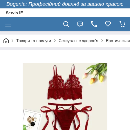
Bogenia: Професійний догляд за вашою красою
Servis IF
Товари та послуги
Сексуальне здоров'я
Еротическая