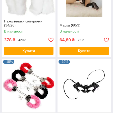
Наколінники снігурочки
(34/26)
Маска (60/3)
В наявності
В наявності
378
64,80
₴
₴
420 ₴
72 ₴
Купити
Купити
–10%
–10%