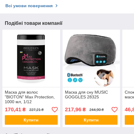
Всі умови повернення
Подібні товари компанії
Маска для волос
Маска для сну MUSIC
Спо
"BIOTON" Max Protection,
GOGGLES 28325
маск
1000 мл, 1/12
170,41
217,96
46,
₴
₴
227,21 ₴
244,90 ₴
Купити
Купити