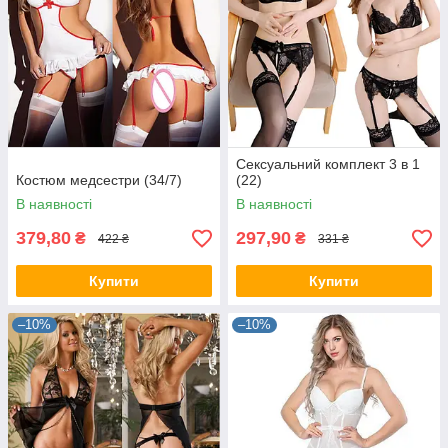
Сексуальний комплект 3 в 1
Костюм медсестри (34/7)
(22)
В наявності
В наявності
379,80
297,90
₴
₴
422 ₴
331 ₴
Купити
Купити
–10%
–10%