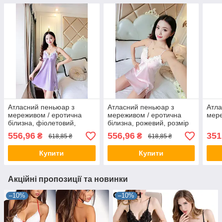
Атласний пеньюар з
Атласний пеньюар з
Атла
мереживом / еротична
мереживом / еротична
мер
білизна, фіолетовий,
білизна, рожевий, розмір
розмір M
XL
556,96
556,96
351
₴
₴
618,85 ₴
618,85 ₴
Купити
Купити
Акційні пропозиції та новинки
–10%
–10%