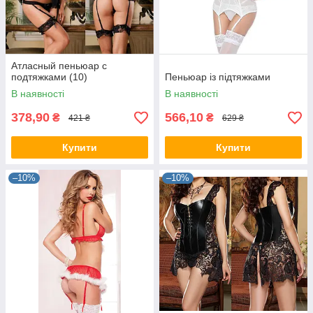
Атласный пеньюар с
подтяжками (10)
Пеньюар із підтяжками
В наявності
В наявності
378,90
566,10
₴
₴
421 ₴
629 ₴
Купити
Купити
–10%
–10%