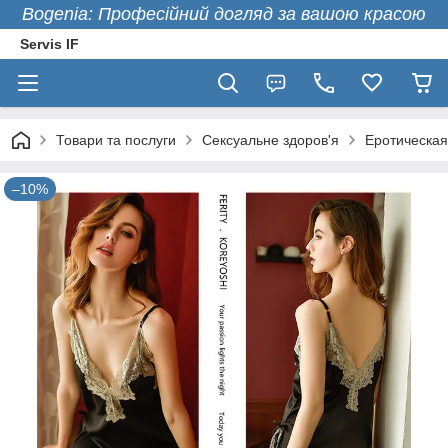
Bogenia: Професійний догляд за вашою красою
Servis IF
Товари та послуги
Сексуальне здоров'я
Еротическая
–10%