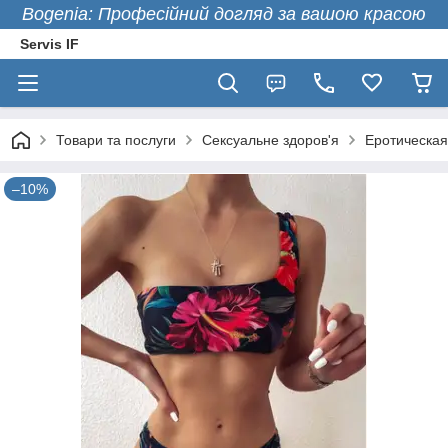
Bogenia: Професійний догляд за вашою красою
Servis IF
Товари та послуги
Сексуальне здоров'я
Еротическая
–10%