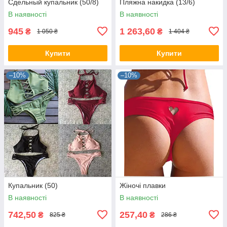
Сдельный купальник (50/8)
Пляжна накидка (13/6)
В наявності
В наявності
945
1 263,60
₴
₴
1 050 ₴
1 404 ₴
Купити
Купити
–10%
–10%
Купальник (50)
Жіночі плавки
В наявності
В наявності
742,50
257,40
₴
₴
825 ₴
286 ₴