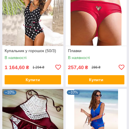
Купальник у горошок (50/3)
Плавки
В наявності
В наявності
1 164,60
257,40
₴
₴
1 294 ₴
286 ₴
Купити
Купити
–10%
–10%