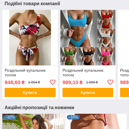
Подібні товари компанії
Роздільний купальник
Роздільний купальник
Розд
топом
топом
топ
948,60
989,10
989
₴
₴
1 054 ₴
1 099 ₴
Купити
Купити
Акційні пропозиції та новинки
–10%
–10%