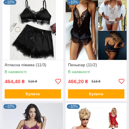
–10%
–10%
Атласна піжама (11/3)
Пеньюар (11/2)
В наявності
В наявності
464,40
466,20
₴
₴
516 ₴
518 ₴
Купити
Купити
–10%
–10%