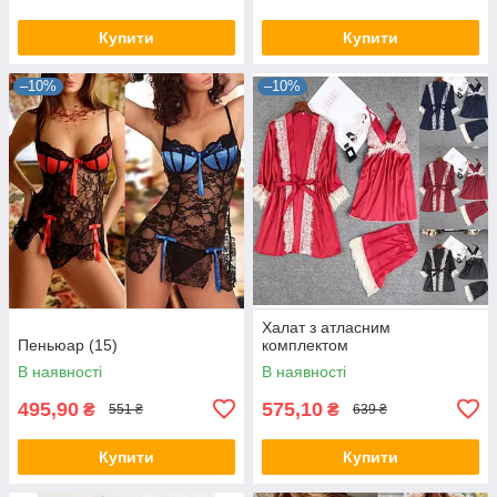
Купити
Купити
–10%
–10%
Халат з атласним
Пеньюар (15)
комплектом
В наявності
В наявності
495,90
575,10
₴
₴
551 ₴
639 ₴
Купити
Купити