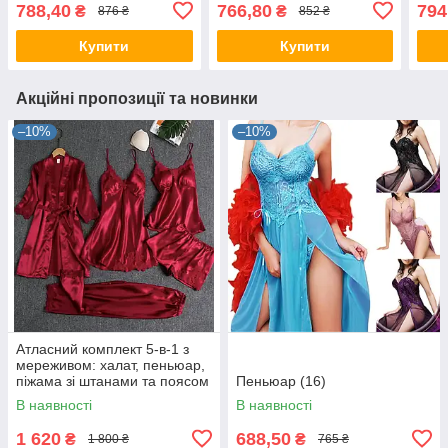
788,40
766,80
794
₴
₴
876 ₴
852 ₴
Купити
Купити
Акційні пропозиції та новинки
–10%
–10%
Атласний комплект 5-в-1 з
мереживом: халат, пеньюар,
піжама зі штанами та поясом
Пеньюар (16)
В наявності
В наявності
1 620
688,50
₴
₴
1 800 ₴
765 ₴