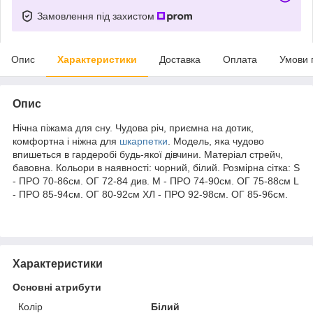
Замовлення під захистом
Опис
Характеристики
Доставка
Оплата
Умови 
Опис
Нічна піжама для сну. Чудова річ, приємна на дотик,
комфортна і ніжна для
шкарпетки
. Модель, яка чудово
впишеться в гардеробі будь-якої дівчини. Матеріал стрейч,
бавовна. Кольори в наявності: чорний, білий. Розмірна сітка: S
- ПРО 70-86см. ОГ 72-84 див. M - ПРО 74-90см. ОГ 75-88см L
- ПРО 85-94см. ОГ 80-92см ХЛ - ПРО 92-98см. ОГ 85-96см.
Характеристики
Основні атрибути
Колір
Білий