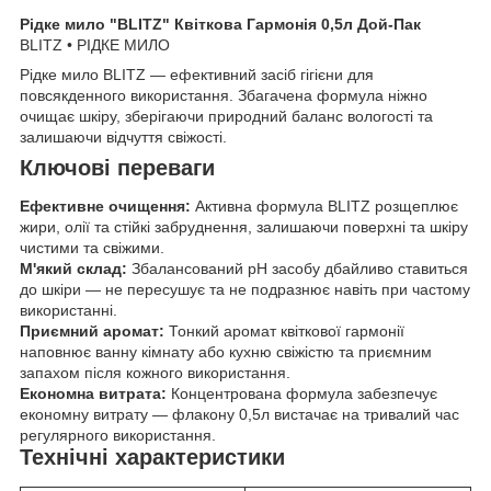
Рідке мило "BLITZ" Квіткова Гармонія 0,5л Дой-Пак
BLITZ • РІДКЕ МИЛО
Рідке мило BLITZ — ефективний засіб гігієни для
повсякденного використання. Збагачена формула ніжно
очищає шкіру, зберігаючи природний баланс вологості та
залишаючи відчуття свіжості.
Ключові переваги
Ефективне очищення:
Активна формула BLITZ розщеплює
жири, олії та стійкі забруднення, залишаючи поверхні та шкіру
чистими та свіжими.
М'який склад:
Збалансований рН засобу дбайливо ставиться
до шкіри — не пересушує та не подразнює навіть при частому
використанні.
Приємний аромат:
Тонкий аромат квіткової гармонії
наповнює ванну кімнату або кухню свіжістю та приємним
запахом після кожного використання.
Економна витрата:
Концентрована формула забезпечує
економну витрату — флакону 0,5л вистачає на тривалий час
регулярного використання.
Технічні характеристики