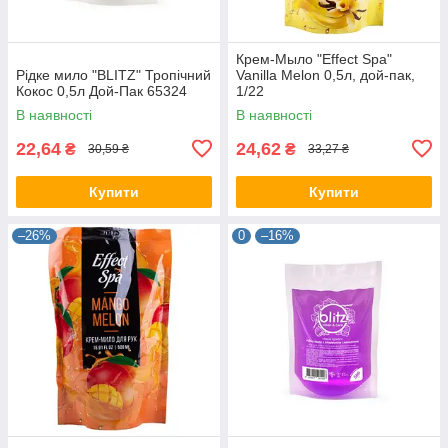
Крем-Мыло "Effect Spa"
Рідке мило "BLITZ" Тропічний
Vanilla Melon 0,5л, дой-пак,
Кокос 0,5л Дой-Пак 65324
1/22
В наявності
В наявності
22,64
24,62
₴
₴
30,59 ₴
33,27 ₴
Купити
Купити
–26%
0
–16%