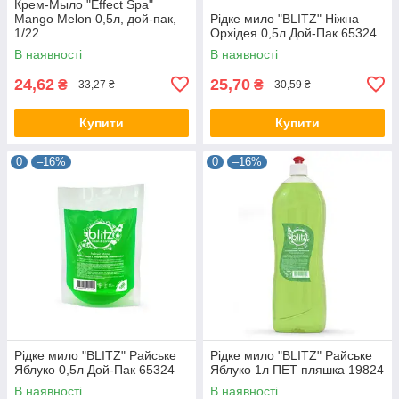
Крем-Мыло "Effect Spa"
Mango Melon 0,5л, дой-пак,
Рідке мило "BLITZ" Ніжна
1/22
Орхідея 0,5л Дой-Пак 65324
В наявності
В наявності
24,62
25,70
₴
₴
33,27 ₴
30,59 ₴
Купити
Купити
0
–16%
0
–16%
Рідке мило "BLITZ" Райське
Рідке мило "BLITZ" Райське
Яблуко 0,5л Дой-Пак 65324
Яблуко 1л ПЕТ пляшка 19824
В наявності
В наявності