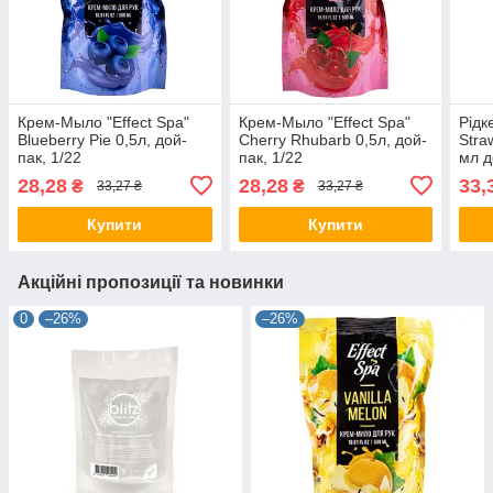
Крем-Мыло "Effect Spa"
Крем-Мыло "Effect Spa"
Рідк
Blueberry Pie 0,5л, дой-
Cherry Rhubarb 0,5л, дой-
Stra
пак, 1/22
пак, 1/22
мл д
28,28
28,28
33,
₴
₴
33,27 ₴
33,27 ₴
Купити
Купити
Акційні пропозиції та новинки
0
–26%
–26%