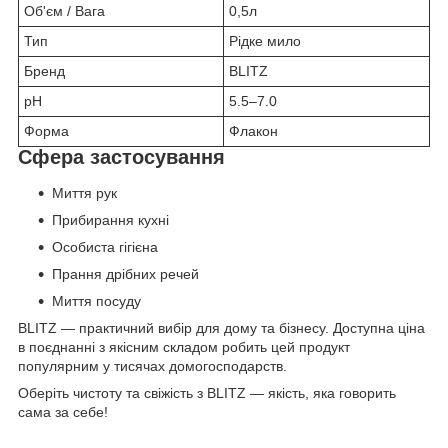
Об'єм / Вага
0,5л
Тип
Рідке мило
Бренд
BLITZ
рН
5.5–7.0
Форма
Флакон
Сфера застосування
Миття рук
Прибирання кухні
Особиста гігієна
Прання дрібних речей
Миття посуду
BLITZ — практичний вибір для дому та бізнесу. Доступна ціна
в поєднанні з якісним складом робить цей продукт
популярним у тисячах домогосподарств.
Оберіть чистоту та свіжість з BLITZ — якість, яка говорить
сама за себе!