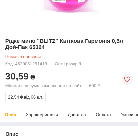
Рідке мило "BLITZ" Квіткова Гармонія 0,5л
Дой-Пак 65324
Немає в наявності
Код: 4820051291419
Опт і роздріб
30,59
₴
Мінімальна сума замовлення на сайті — 600 ₴
22,54 ₴
від 66 шт.
Опис
Характеристики
Доставка
Оплата
Умови п
Опис