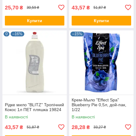
25,70
43,57
₴
₴
30,59 ₴
51,87 ₴
Купити
Купити
0
–16%
–15%
Крем-Мыло "Effect Spa"
Рідке мило "BLITZ" Тропічний
Blueberry Pie 0,5л, дой-пак,
Кокос 1л ПЕТ пляшка 19824
1/22
В наявності
В наявності
43,57
28,28
₴
₴
51,87 ₴
33,27 ₴