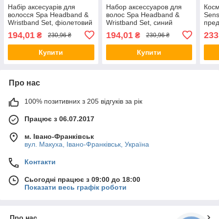
Набір аксесуарів для
Набор аксессуаров для
Косм
волосся Spa Headband &
волос Spa Headband &
Sens
Wristband Set, фіолетовий
Wristband Set, синий
пред
(1873-2) 28325
(1873-3) 165691
194,01
194,01
233
₴
₴
230,96 ₴
230,96 ₴
Купити
Купити
Про нас
100% позитивних з 205 відгуків за рік
Працює з 06.07.2017
м. Івано-Франківськ
вул. Макуха, Івано-Франківськ, Україна
Контакти
Сьогодні працює з 09:00 до 18:00
Показати весь графік роботи
Про нас