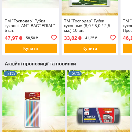
ТМ "Господар" Губки
ТМ "Господар" Губки
ТМ "
кухонні "ANTIBACTERIAL"
кухонные (8,0 * 5,0 * 2,5
кух
5 шт.
см.) 10 шт.
Проф
6,5 *
47,97
33,82
46,
₴
₴
58,50 ₴
41,25 ₴
Купити
Купити
Акційні пропозиції та новинки
–21%
–20%