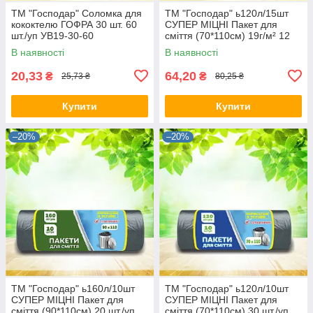
ТМ "Господар" Соломка для
ТМ "Господар" ь120л/15шт
кококтелю ГОФРА 30 шт. 60
СУПЕР МІЦНІ Пакет для
шт./уп УВ19-30-60
сміття (70*110см) 19г/м² 12
шт./
В наявності
В наявності
20,33
64,20
₴
₴
25,73 ₴
80,25 ₴
Купити
Купити
–20%
–20%
ТМ "Господар" ь160л/10шт
ТМ "Господар" ь120л/10шт
СУПЕР МІЦНІ Пакет для
СУПЕР МІЦНІ Пакет для
сміття (90*110см) 20 шт./уп
сміття (70*110см) 30 шт./уп