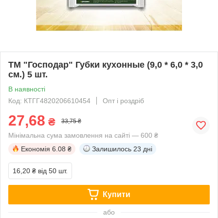
ТМ "Господар" Губки кухонные (9,0 * 6,0 * 3,0
см.) 5 шт.
В наявності
Код: КТГГ4820206610454
Опт і роздріб
27,68
₴
33,75 ₴
Мінімальна сума замовлення на сайті — 600 ₴
Економія
6.08 ₴
Залишилось
23 дні
16,20 ₴
від 50 шт.
Купити
або