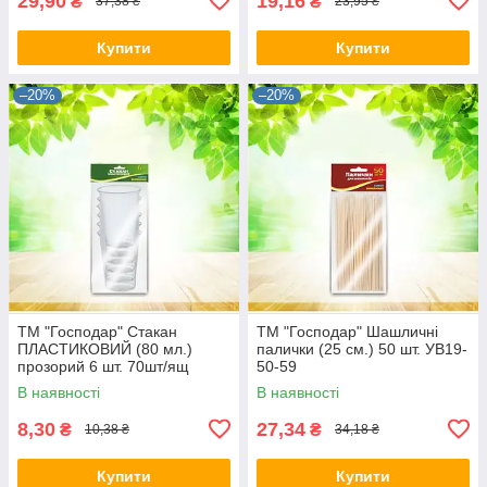
29,90
19,16
₴
₴
37,38 ₴
23,95 ₴
Купити
Купити
–20%
–20%
ТМ "Господар" Стакан
ТМ "Господар" Шашличні
ПЛАСТИКОВИЙ (80 мл.)
палички (25 см.) 50 шт. УВ19-
прозорий 6 шт. 70шт/ящ
50-59
УВ19-6-63
В наявності
В наявності
8,30
27,34
₴
₴
10,38 ₴
34,18 ₴
Купити
Купити