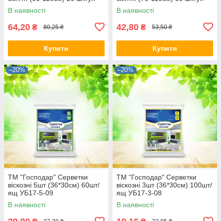
УБ17
УБ17
В наявності
В наявності
64,20
42,80
₴
₴
80,25 ₴
53,50 ₴
Купити
Купити
–20%
–20%
ТМ "Господар" Серветки
ТМ "Господар" Серветки
віскозні 5шт (36*30см) 60шт/
віскозні 3шт (36*30см) 100шт/
ящ УБ17-5-09
ящ УБ17-3-08
В наявності
В наявності