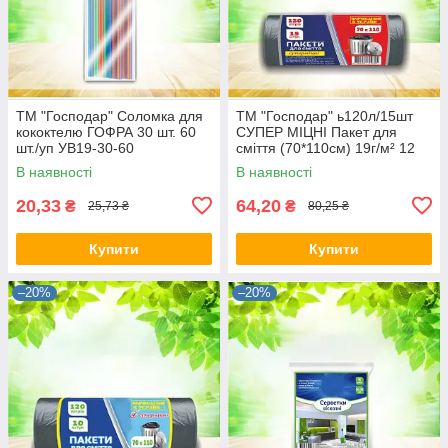
ТМ "Господар" Соломка для
ТМ "Господар" ь120л/15шт
кококтелю ГОФРА 30 шт. 60
СУПЕР МІЦНІ Пакет для
шт./уп УВ19-30-60
сміття (70*110см) 19г/м² 12
шт./
В наявності
В наявності
20,33
64,20
₴
₴
25,73 ₴
80,25 ₴
Купити
Купити
–20%
–20%