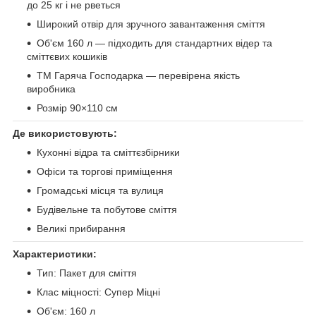
до 25 кг і не рветься
Широкий отвір для зручного завантаження сміття
Об'єм 160 л — підходить для стандартних відер та
сміттєвих кошиків
ТМ Гаряча Господарка — перевірена якість
виробника
Розмір 90×110 см
Де використовують:
Кухонні відра та сміттєзбірники
Офіси та торгові приміщення
Громадські місця та вулиця
Будівельне та побутове сміття
Великі прибирання
Характеристики:
Тип: Пакет для сміття
Клас міцності: Супер Міцні
Об'єм: 160 л