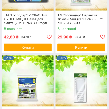
ТМ "Господар" ь120л/10шт
ТМ "Господар" Серветки
СУПЕР МІЦНІ Пакет для
віскозні 5шт (36*30см) 60шт/
сміття (70*110см) 30 шт./уп
ящ УБ17-5-09
УБ17
В наявності
В наявності
42,80
29,90
₴
₴
53,50 ₴
37,38 ₴
Купити
Купити
–20%
–20%