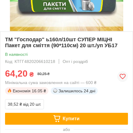
ТМ "Господар" ь160л/10шт СУПЕР МІЦНІ
Пакет для сміття (90*110см) 20 шт./уп УБ17
В наявності
Код: КТГГ4820206610218
Опт і роздріб
64,20
₴
80,25 ₴
Мінімальна сума замовлення на сайті — 600 ₴
Економія
16.05 ₴
Залишилось
24 дні
38,52 ₴
від 20 шт.
Купити
або