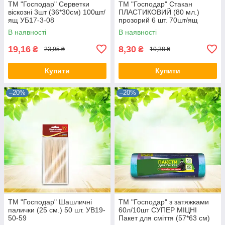
ТМ "Господар" Серветки
ТМ "Господар" Стакан
віскозні 3шт (36*30см) 100шт/
ПЛАСТИКОВИЙ (80 мл.)
ящ УБ17-3-08
прозорий 6 шт. 70шт/ящ
УВ19-6-63
В наявності
В наявності
19,16
8,30
₴
₴
23,95 ₴
10,38 ₴
Купити
Купити
–20%
–20%
ТМ "Господар" Шашличні
ТМ "Господар" з затяжками
палички (25 см.) 50 шт. УВ19-
60л/10шт СУПЕР МІЦНІ
50-59
Пакет для сміття (57*63 см)