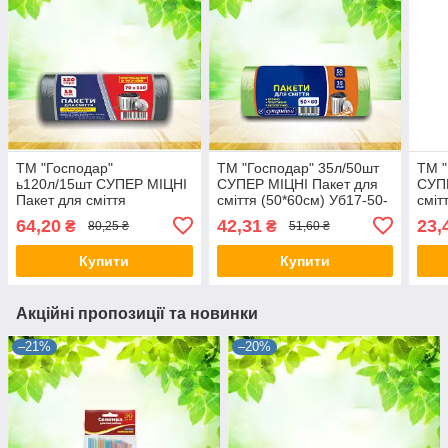
ТМ "Господар"
ТМ "Господар" 35л/50шт
ТМ "
ь120л/15шт СУПЕР МІЦНІ
СУПЕР МІЦНІ Пакет для
СУПЕ
Пакет для сміття
сміття (50*60см) Уб17-50-
сміт
(70*110см) 19г/м² 12 шт./
22
18
64,20
42,31
23,
₴
₴
80,25 ₴
51,60 ₴
Купити
Купити
Акційні пропозиції та новинки
–21%
–20%