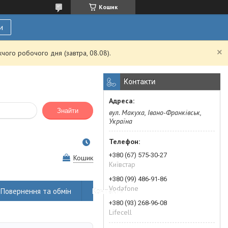
Кошик
и
чого робочого дня (завтра, 08.08).
Контакти
Знайти
вул. Макуха, Івано-Франківськ,
Україна
+380 (67) 575-30-27
Кошик
Київстар
+380 (99) 486-91-86
Vodafone
Повернення та обмін
Контакти
+380 (93) 268-96-08
Lifecell