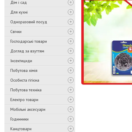
Дім і сад
Для кухні
Одноразовий посуд
Свічки
Господарські товари
Догляд за взуттям
Інсектициди
Побутова хімія
Особиста гігієна
Побутова техніка
Електро товари
Мобільні аксесуари
Годинники
Канцтовари