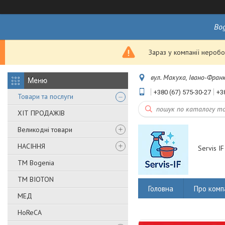
Bo
Зараз у компанії неробо
вул. Макуха, Івано-Франк
+380 (67) 575-30-27
+3
Товари та послуги
ХІТ ПРОДАЖІВ
Великодні товари
НАСІННЯ
Servis IF
ТМ Bogenia
ТМ BIOTON
Головна
Про комп
МЕД
HoReCA