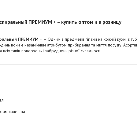
спиральный ПРЕМИУМ + – купить оптом и в розницу
иральный ПРЕМИУМ +
— Одним з предметів гігієни на кожній кухні є гу
одинь вони є незамінним атрибутом прибирання та миття посуду. Асортим
я всіх типів поверхонь і забруднень різної складності..
ал
ртам качества