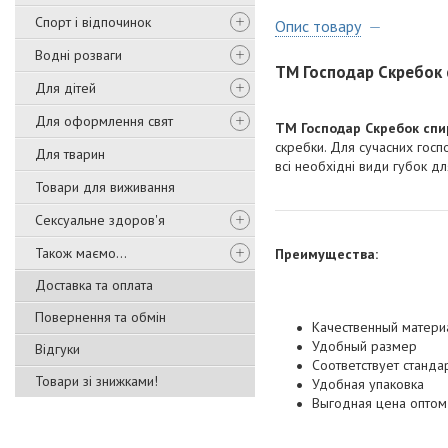
Спорт і відпочинок
Опис товару
Водні розваги
ТМ Господар Скребок 
Для дітей
Для оформлення свят
ТМ Господар Скребок сп
скребки. Для сучасних госп
Для тварин
всі необхідні види губок дл
Товари для виживання
Сексуальне здоров'я
Також маємо...
Преимущества:
Доставка та оплата
Повернення та обмін
Качественный матери
Удобный размер
Відгуки
Соответствует станда
Товари зі знижками!
Удобная упаковка
Выгодная цена оптом