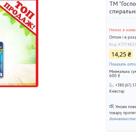
ТМ "Госпо
спираль
Немає в наявн
Оптом і в роз
Код:
КТГГ482
14,25 ₴
Показати опто
Мінімальна су
600 ₴
+380 (67) 5
Київстар
товару протя
домовленістю