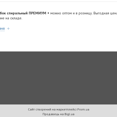
ебок спиральный ПРЕМИУМ +
можно оптом и в розницу. Выгодная цена
ие на складе.
ння
Сайт створений на маркетплейсі
Prom.ua
Продавець на Bigl.ua