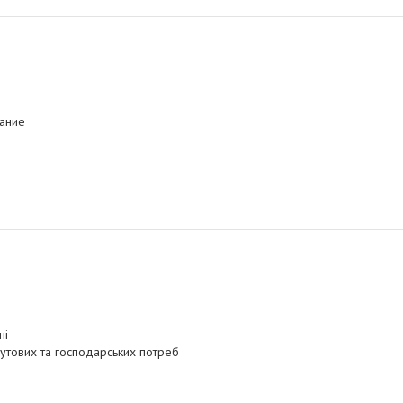
ание
ні
утових та господарських потреб