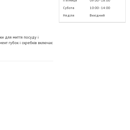
Пʼятниця
09:00
18:00
Субота
10:00
14:00
Неділя
Вихідний
бки для миття посуду і
ент губок і скребків включає