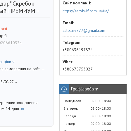
дар" Скребок
ный ПРЕМИУМ +
https://servis-if.com.ua/ua/
ості
sale.lev777@gmail.com
дріб
0206610324
+380636197874
ві ціни
ма замовлення на сайті —
+380675753027
75-30-27
Графік роботи
Понеділок
09:00
18:00
повернення
гом 14 днів
за
Вівторок
09:00
18:00
Середа
09:00
18:00
Четвер
09:00
18:00