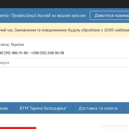
genia: Професійний догляд за вашою красою
Дивитися новинк
чий час. Замовлення та повідомлення будуть оброблені з 10:00 найближ
івськ, Україна
80 (99) 486-91-86
+380 (93) 268-96-08
анію
ВТМ "Гаряча Господарка"
Доставка та оплата