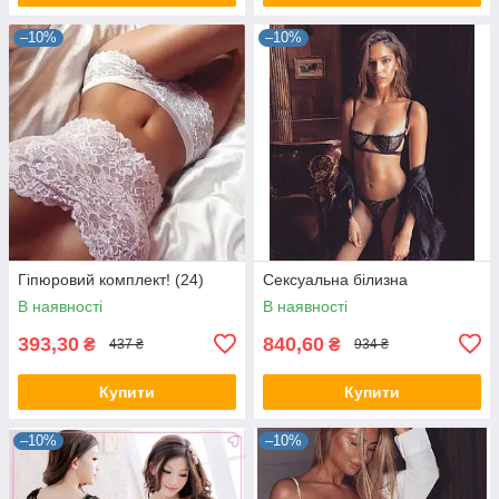
–10%
–10%
Гіпюровий комплект! (24)
Сексуальна білизна
В наявності
В наявності
393,30
840,60
₴
₴
437 ₴
934 ₴
Купити
Купити
–10%
–10%