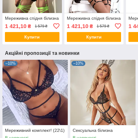
Мереживна спідня білизна
Мереживна спідня білизна
Мере
1 421,10
1 421,10
1 4
₴
₴
1 579 ₴
1 579 ₴
Купити
Купити
Акційні пропозиції та новинки
–10%
–10%
Мереживний комплект! (22\1)
Сексуальна білизна
В наявності
В наявності