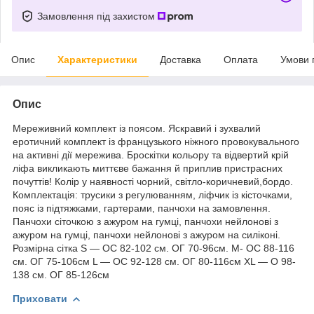
Замовлення під захистом
Опис
Характеристики
Доставка
Оплата
Умови 
Опис
Мереживний комплект із поясом. Яскравий і зухвалий
еротичний комплект із французького ніжного провокувального
на активні дії мережива. Броскітки кольору та відвертий крій
ліфа викликають миттєве бажання й приплив пристрасних
почуттів! Колір у наявності чорний, світло-коричневий,бордо.
Комплектація: трусики з регулюванням, ліфчик із кісточками,
пояс із підтяжками, гартерами, панчохи на замовлення.
Панчохи сіточкою з ажуром на гумці, панчохи нейлонові з
ажуром на гумці, панчохи нейлонові з ажуром на силіконі.
Розмірна сітка S — ОС 82-102 см. ОГ 70-96см. M- ОС 88-116
см. ОГ 75-106см L — ОС 92-128 см. ОГ 80-116см ХL — О 98-
138 см. ОГ 85-126см
Приховати