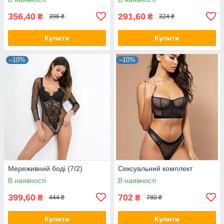
356,40
291,60
₴
₴
396 ₴
324 ₴
Купити
Купити
–10%
–10%
Мереживний боді (7/2)
Сексуальний комплект
В наявності
В наявності
399,60
702
₴
₴
444 ₴
780 ₴
Купити
Купити