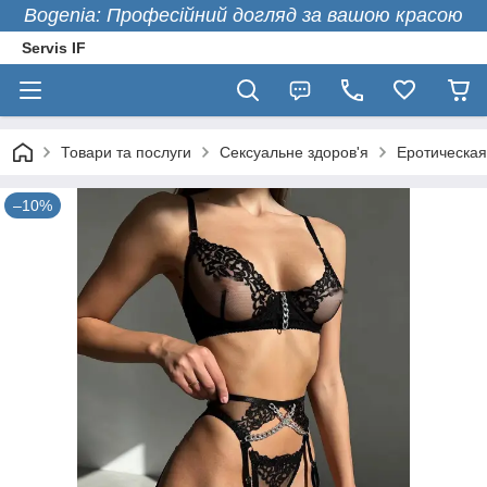
Bogenia: Професійний догляд за вашою красою
Servis IF
Товари та послуги
Сексуальне здоров'я
Еротическая
–10%